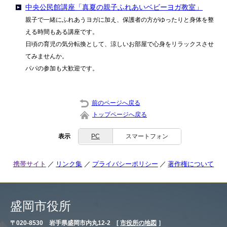
中央公民館講座「真夏の親子ふれあいベビーヨガ教室」
親子で一緒にふれあうヨガに加え、保護者の方がゆったりと身体を整
える時間もある講座です。
日頃の育児の気分転換として、涼しいお部屋で心身をリラックスさせ
てみませんか。
パパの参加も大歓迎です。
前のページへ戻る
トップページへ戻る
表示
PC
スマートフォン
携帯サイト
リンク集
プライバシーポリシー
著作権について
盛岡市役所
〒020-8530 岩手県盛岡市内丸12-2 [
市役所の地図
］