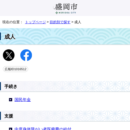
現在の位置：
トップページ
>
目的別で探す
> 成人
成人
広報ID1016512
手続き
国民年金
支援
中度身体障がい者医療費の給付