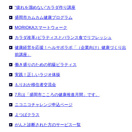
“疲れを溜めない”カラダ作り講座
盛岡市カムカム健康プログラム
MORIOKAスマートウォーク
カラダ改革♪ピラティスとバランス食でリフレッシュ
健康経営を応援！ヘルサポラボ「（企業向け）健康づくり出
前講座」
働き盛りのための初級ピラティス
実践！正しいラジオ体操
もりおか移住者交流会
7月は「盛岡市こころの健康推進月間」です。
ニコニコチャレンジ申込ページ
よつばクラス
がんと診断された方のサービス一覧