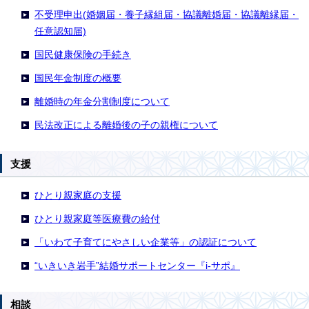
不受理申出(婚姻届・養子縁組届・協議離婚届・協議離縁届・
任意認知届)
国民健康保険の手続き
国民年金制度の概要
離婚時の年金分割制度について
民法改正による離婚後の子の親権について
支援
ひとり親家庭の支援
ひとり親家庭等医療費の給付
「いわて子育てにやさしい企業等」の認証について
“いきいき岩手”結婚サポートセンター『i‐サポ』
相談