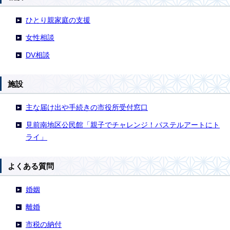
ひとり親家庭の支援
女性相談
DV相談
施設
主な届け出や手続きの市役所受付窓口
見前南地区公民館「親子でチャレンジ！パステルアートにト
ライ」
よくある質問
婚姻
離婚
市税の納付