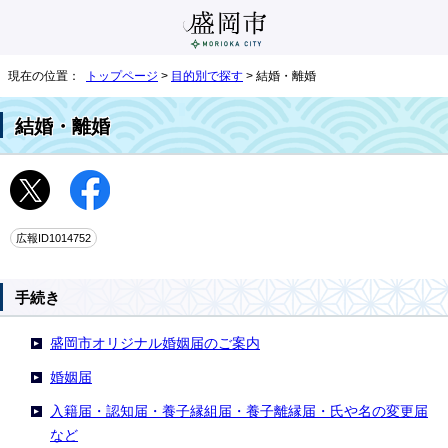
現在の位置：
トップページ
>
目的別で探す
> 結婚・離婚
結婚・離婚
広報ID1014752
手続き
盛岡市オリジナル婚姻届のご案内
婚姻届
入籍届・認知届・養子縁組届・養子離縁届・氏や名の変更届
など