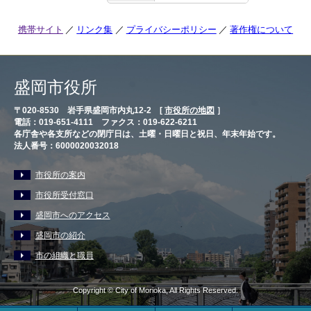
携帯サイト
リンク集
プライバシーポリシー
著作権について
盛岡市役所
〒020-8530 岩手県盛岡市内丸12-2 [
市役所の地図
］
電話：019-651-4111 ファクス：019-622-6211
各庁舎や各支所などの閉庁日は、土曜・日曜日と祝日、年末年始です。
法人番号：6000020032018
市役所の案内
市役所受付窓口
盛岡市へのアクセス
盛岡市の紹介
市の組織と職員
Copyright © City of Morioka, All Rights Reserved.