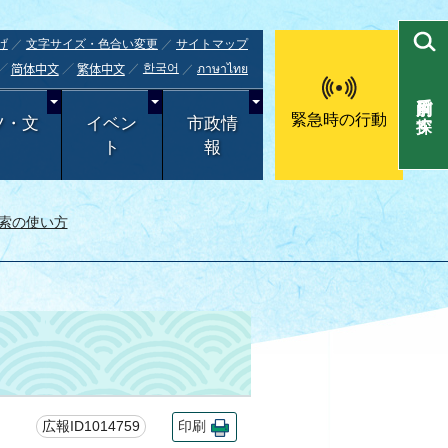
げ
文字サイズ・色合い変更
サイトマップ
한국어
ภาษาไทย
简体中文
繁体中文
目的別で探す
緊急時の行動
ツ・文
イベン
市政情
ト
報
索の使い方
広報ID1014759
印刷