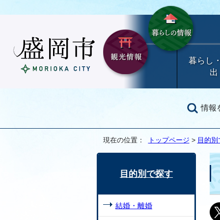
暮らし
出
情報
現在の位置：
トップページ
>
目的別
目的別で探す
結婚・離婚