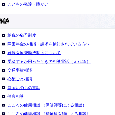
こどもの発達・障がい
相談
納税の猶予制度
障害年金の相談・請求を検討されている方へ
難病医療費助成制度について
受診するか困ったときの相談電話（＃7119）
交通事故相談
心配ごと相談
盛岡いのちの電話
健康相談
こころの健康相談 （保健師等による相談）
こころの健康相談 （精神科医師による相談）