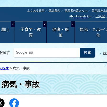
よくある質問
施設案内
事業者の皆さんへ
音声読み上
English
About translation
・届け
子育て・教
健康・福
観光・スポー
育
祉
化
を探す
検
で探す
> 病気・事故
病気・事故