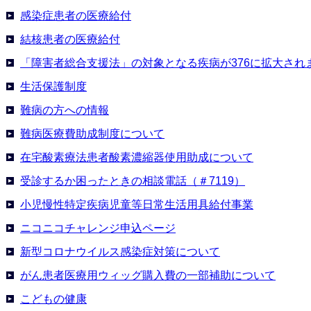
感染症患者の医療給付
結核患者の医療給付
「障害者総合支援法」の対象となる疾病が376に拡大され
生活保護制度
難病の方への情報
難病医療費助成制度について
在宅酸素療法患者酸素濃縮器使用助成について
受診するか困ったときの相談電話（＃7119）
小児慢性特定疾病児童等日常生活用具給付事業
ニコニコチャレンジ申込ページ
新型コロナウイルス感染症対策について
がん患者医療用ウィッグ購入費の一部補助について
こどもの健康