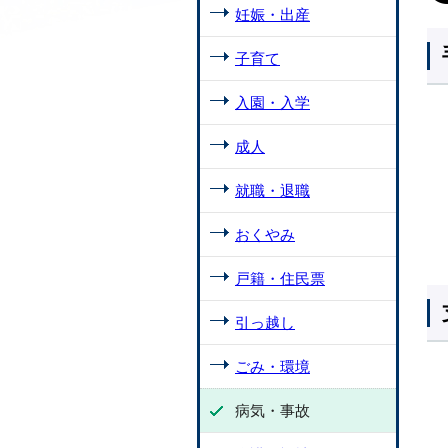
妊娠・出産
子育て
入園・入学
成人
就職・退職
おくやみ
戸籍・住民票
引っ越し
ごみ・環境
病気・事故