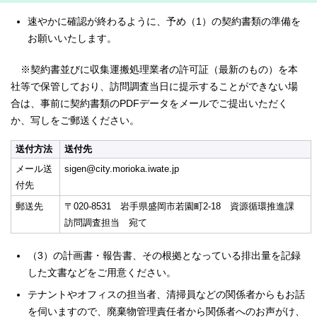
速やかに確認が終わるように、予め（1）の契約書類の準備を
お願いいたします。
※契約書並びに収集運搬処理業者の許可証（最新のもの）を本
社等で保管しており、訪問調査当日に提示することができない場
合は、事前に契約書類のPDFデータをメールでご提出いただく
か、写しをご郵送ください。
送付方法
送付先
メール送
sigen@city.morioka.iwate.jp
付先
郵送先
〒020-8531 岩手県盛岡市若園町2-18 資源循環推進課
訪問調査担当 宛て
（3）の計画書・報告書、その根拠となっている排出量を記録
した文書などをご用意ください。
テナントやオフィスの担当者、清掃員などの関係者からもお話
を伺いますので、廃棄物管理責任者から関係者へのお声がけ、