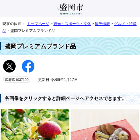
現在の位置：
トップページ
>
観光・スポーツ・文化
>
観光情報
>
グルメ・特産
品
> 盛岡プレミアムブランド品
盛岡プレミアムブランド品
広報ID1037120
更新日 令和6年1月17日
各画像をクリックすると詳細ページへアクセスできます。