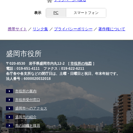
表示
PC
スマートフォン
携帯サイト
リンク集
プライバシーポリシー
著作権について
盛岡市役所
〒020-8530 岩手県盛岡市内丸12-2 [
市役所の地図
］
電話：019-651-4111 ファクス：019-622-6211
各庁舎や各支所などの閉庁日は、土曜・日曜日と祝日、年末年始です。
法人番号：6000020032018
市役所の案内
市役所受付窓口
盛岡市へのアクセス
盛岡市の紹介
市の組織と職員