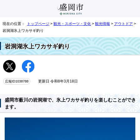
現在の位置：
トップページ
>
観光・スポーツ・文化
>
観光情報
>
アウトドア
>
岩洞湖氷上ワカサギ釣り
岩洞湖氷上ワカサギ釣り
広報ID1038788
更新日 令和8年3月18日
盛岡市薮川の岩洞湖で、氷上ワカサギ釣りを楽しむことができ
ます。