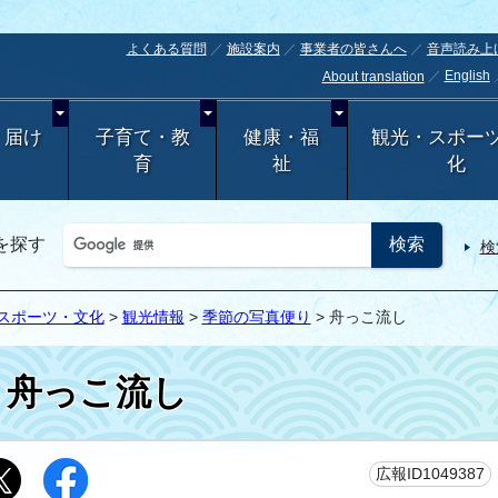
よくある質問
施設案内
事業者の皆さんへ
音声読み上
English
About translation
・届け
子育て・教
健康・福
観光・スポー
育
祉
化
を探す
検
スポーツ・文化
>
観光情報
>
季節の写真便り
> 舟っこ流し
舟っこ流し
広報ID1049387