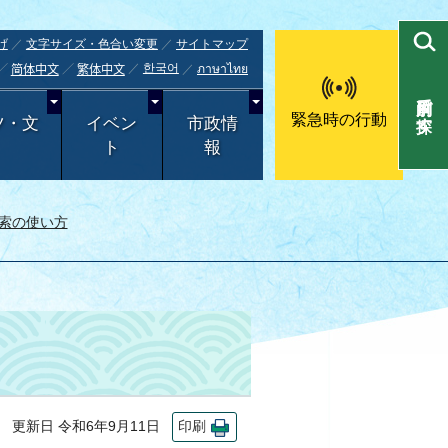
げ
文字サイズ・色合い変更
サイトマップ
한국어
ภาษาไทย
简体中文
繁体中文
目的別で探す
緊急時の行動
ツ・文
イベン
市政情
ト
報
索の使い方
更新日 令和6年9月11日
印刷