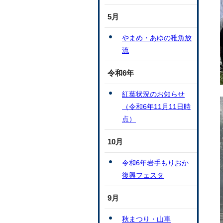
5月
やまめ・あゆの稚魚放
流
令和6年
紅葉状況のお知らせ
（令和6年11月11日時
点）
10月
令和6年岩手もりおか
復興フェスタ
9月
秋まつり・山車