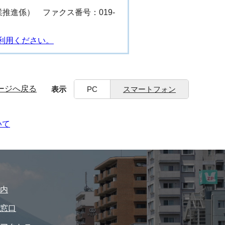
（事業推進係） ファクス番号：019-
利用ください。
ージへ戻る
表示
PC
スマートフォン
いて
内
窓口