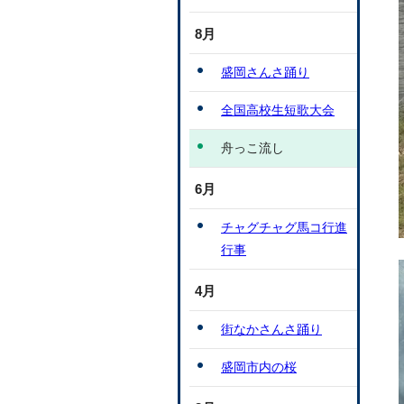
8月
盛岡さんさ踊り
全国高校生短歌大会
舟っこ流し
6月
チャグチャグ馬コ行進
行事
4月
街なかさんさ踊り
盛岡市内の桜