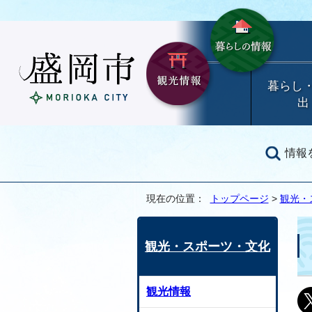
暮らし
出
情報
現在の位置：
トップページ
>
観光・
観光・スポーツ・文化
観光情報