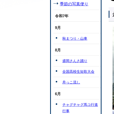
季節の写真便り
令和7年
9月
秋まつり・山車
8月
盛岡さんさ踊り
全国高校生短歌大会
舟っこ流し
6月
チャグチャグ馬コ行進
行事