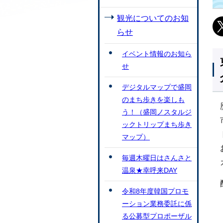
観光についてのお知
らせ
イベント情報のお知ら
せ
デジタルマップで盛岡
のまち歩きを楽しも
う！（盛岡ノスタルジ
ックトリップまち歩き
マップ）
毎週木曜日はさんさと
温泉★幸呼来DAY
令和8年度韓国プロモ
ーション業務委託に係
る公募型プロポーザル