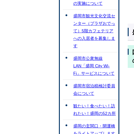
の実施について
盛岡市観光文化交流セ
ンター（プラザおでっ
て）5階カフェテリア
への入居者を募集しま
す
盛岡市公衆無線
LAN「盛岡 City Wi-
Fi」サービスについて
盛岡市宿泊税検討委員
会について
観たい！食べたい！訪
れたい！盛岡の52カ所
盛岡の玄関口・開運橋
をライトアップします