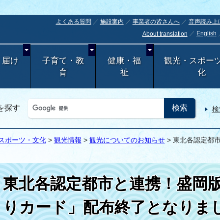
よくある質問
施設案内
事業者の皆さんへ
音声読み上
English
About translation
・届け
子育て・教
健康・福
観光・スポー
育
祉
化
を探す
検
スポーツ・文化
>
観光情報
>
観光についてのお知らせ
> 東北各認定都
東北各認定都市と連携！盛岡
りカード」配布終了となりま