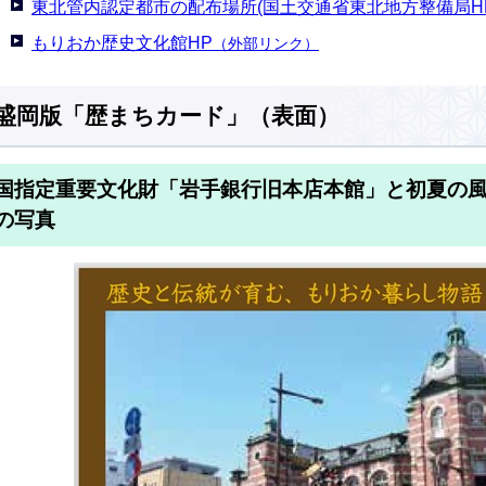
東北管内認定都市の配布場所(国土交通省東北地方整備局H
もりおか歴史文化館HP
（外部リンク）
盛岡版「歴まちカード」（表面）
国指定重要文化財「岩手銀行旧本店本館」と初夏の
の写真