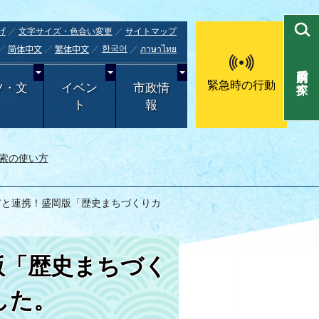
げ
文字サイズ・色合い変更
サイトマップ
한국어
ภาษาไทย
简体中文
繁体中文
目的別で探す
緊急時の行動
ツ・文
イベン
市政情
ト
報
索の使い方
市と連携！盛岡版「歴史まちづくりカ
版「歴史まちづく
した。