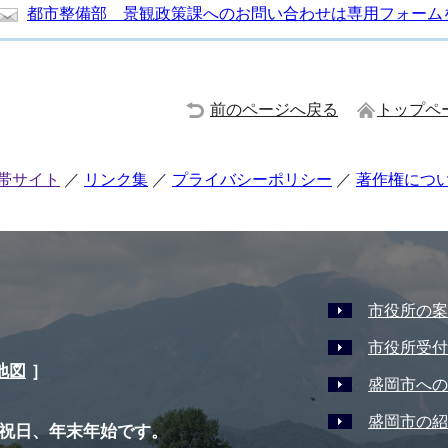
都市整備部 景観政策課へのお問い合わせは専用フォーム
前のページへ戻る
トップペ
帯サイト
リンク集
プライバシーポリシー
著作権につ
市役所の案
市役所受付
地図
］
盛岡市への
盛岡市の紹
祝日、年末年始です。