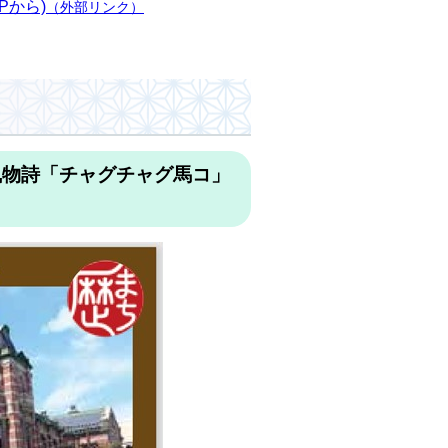
Pから)
（外部リンク）
風物詩「チャグチャグ馬コ」