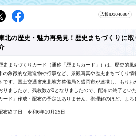
更
広報ID1040884
東北の歴史・魅力再発見！歴史まちづくりに取
介
歴史まちづくりカード（通称「歴まちカード」）は、歴史的風
市の象徴的な建造物や行事など、景観写真や歴史まちづくり情
トです。国土交通省東北地方整備局と盛岡市が連携し、もりお
おりましたが、残枚数が0となりましたので、配布の終了とい
カード」作成・配布の予定はありません。御理解のほど、よろ
配布終了日 令和6年10月25日