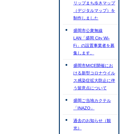
リップまち歩きマップ
（デジタルマップ）を
制作しました
盛岡市公衆無線
LAN「盛岡 City Wi-
Fi」の設置事業者を募
集します。
盛岡市MICE開催にお
ける新型コロナウイル
ス感染症拡大防止に伴
う留意点について
盛岡ご当地カクテル
「INAZO」
過去のお知らせ（観
光）