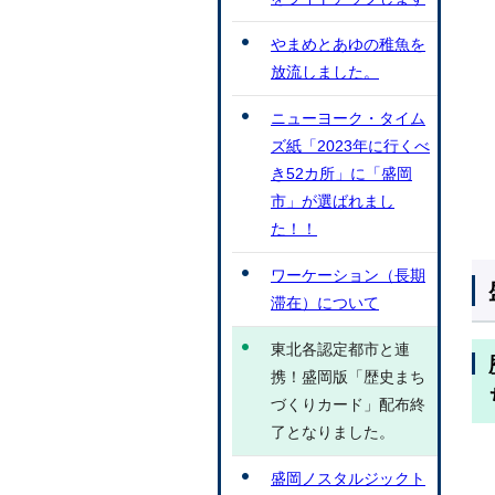
やまめとあゆの稚魚を
放流しました。
ニューヨーク・タイム
ズ紙「2023年に行くべ
き52カ所」に「盛岡
市」が選ばれまし
た！！
ワーケーション（長期
滞在）について
東北各認定都市と連
携！盛岡版「歴史まち
づくりカード」配布終
了となりました。
盛岡ノスタルジックト