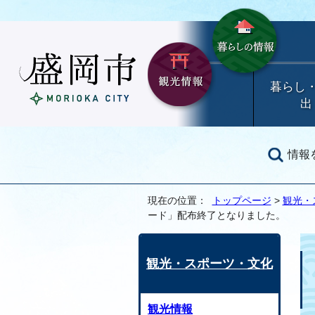
暮らし
出
情報
現在の位置：
トップページ
>
観光・
ード」配布終了となりました。
観光・スポーツ・文化
観光情報