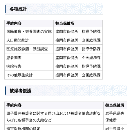
各種統計
手続内容
担当保健所
国民健康・栄養調査の実施
盛岡市保健所 指導予防課
人口動態統計
盛岡市保健所 企画総務課
医療施設静態・動態調査
盛岡市保健所 指導予防課
患者調査
盛岡市保健所 企画総務課
病院報告
盛岡市保健所 指導予防課
その他厚生統計
盛岡市保健所 企画総務課
被爆者援護
手続内容
担当保健所
原子爆弾被爆者に関する届け出および被爆者健康診断な
岩手県県央
らびに各種手当の支給など
保健所
指定医療機関の指定
岩手県県央