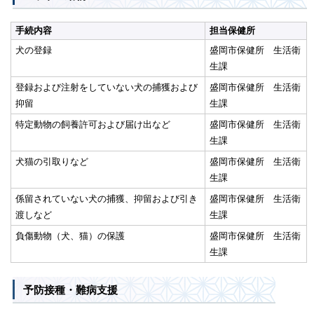
手続内容
担当保健所
犬の登録
盛岡市保健所 生活衛
生課
登録および注射をしていない犬の捕獲および
盛岡市保健所 生活衛
抑留
生課
特定動物の飼養許可および届け出など
盛岡市保健所 生活衛
生課
犬猫の引取りなど
盛岡市保健所 生活衛
生課
係留されていない犬の捕獲、抑留および引き
盛岡市保健所 生活衛
渡しなど
生課
負傷動物（犬、猫）の保護
盛岡市保健所 生活衛
生課
予防接種・難病支援