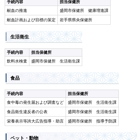
手続内容
担当保健所
献血の推進
盛岡市保健所 健康増進課
献血計画および目標の策定
岩手県県央保健所
生活衛生
手続内容
担当保健所
飲料水検査
盛岡市保健所 生活衛生課
食品
手続内容
担当保健所
食中毒の発生届および調査など
盛岡市保健所 生活衛生課
食品衛生違反者の公表
盛岡市保健所 生活衛生課
栄養表示等誇大広告指導・助言
盛岡市保健所 指導予防課
ペット・動物