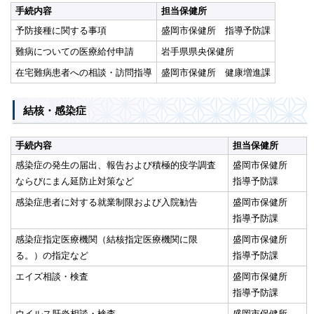
手続内容
担当保健所
予防接種に関する事項
盛岡市保健所 指導予防課
難病についての医療給付申請
岩手県県央保健所
在宅難病患者への相談・訪問指導
盛岡市保健所 健康増進課
結核・感染症
手続内容
担当保健所
感染症の発生の届出、報告および積極的疫学調査
盛岡市保健所
ならびにまん延防止対策など
指導予防課
感染症患者に対する就業制限および入院勧告
盛岡市保健所
指導予防課
感染症指定医療機関（結核指定医療機関に限
盛岡市保健所
る。）の指定など
指導予防課
エイズ相談・検査
盛岡市保健所
指導予防課
ウイルス肝炎相談・検査
盛岡市保健所