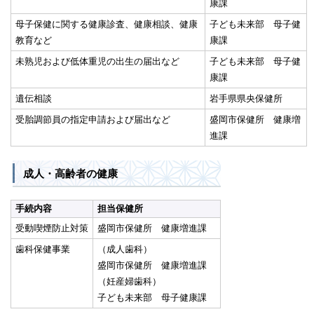
康課
母子保健に関する健康診査、健康相談、健康
子ども未来部 母子健
教育など
康課
未熟児および低体重児の出生の届出など
子ども未来部 母子健
康課
遺伝相談
岩手県県央保健所
受胎調節員の指定申請および届出など
盛岡市保健所 健康増
進課
成人・高齢者の健康
手続内容
担当保健所
受動喫煙防止対策
盛岡市保健所 健康増進課
歯科保健事業
（成人歯科）
盛岡市保健所 健康増進課
（妊産婦歯科）
子ども未来部 母子健康課