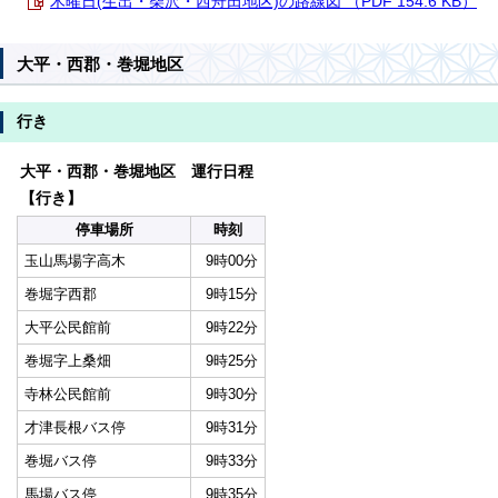
木曜日(生出・柴沢・西舟田地区)の路線図 （PDF 154.6 KB）
大平・西郡・巻堀地区
行き
大平・西郡・巻堀地区 運行日程
【行き】
停車場所
時刻
玉山馬場字高木
9時00分
巻堀字西郡
9時15分
大平公民館前
9時22分
巻堀字上桑畑
9時25分
寺林公民館前
9時30分
才津長根バス停
9時31分
巻堀バス停
9時33分
馬場バス停
9時35分