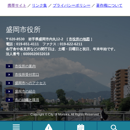
携帯サイト
リンク集
プライバシーポリシー
著作権について
盛岡市役所
〒020-8530 岩手県盛岡市内丸12-2 [
市役所の地図
］
電話：019-651-4111 ファクス：019-622-6211
各庁舎や各支所などの閉庁日は、土曜・日曜日と祝日、年末年始です。
法人番号：6000020032018
市役所の案内
市役所受付窓口
盛岡市へのアクセス
盛岡市の紹介
市の組織と職員
Copyright © City of Morioka, All Rights Reserved.