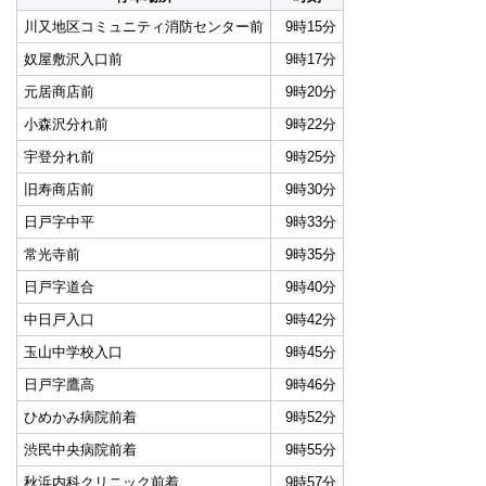
川又地区コミュニティ消防センター前
9時15分
奴屋敷沢入口前
9時17分
元居商店前
9時20分
小森沢分れ前
9時22分
宇登分れ前
9時25分
旧寿商店前
9時30分
日戸字中平
9時33分
常光寺前
9時35分
日戸字道合
9時40分
中日戸入口
9時42分
玉山中学校入口
9時45分
日戸字鷹高
9時46分
ひめかみ病院前着
9時52分
渋民中央病院前着
9時55分
秋浜内科クリニック前着
9時57分