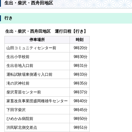
生出・柴沢・西舟田地区
行き
生出・柴沢・西舟田地区 運行日程【行き】
停車場所
時刻
山田コミュニティセンター前
9時20分
生出小学校前
9時30分
生出谷地入口前
9時31分
運転試験場東側通り入口前
9時33分
滝の沢神社前
9時35分
柴沢育苗センター前
9時37分
家畜改良事業団盛岡種雄牛センター
9時40分
下田字柴沢
9時45分
ひめかみ病院前
9時50分
渋民駅北側交差点
9時51分