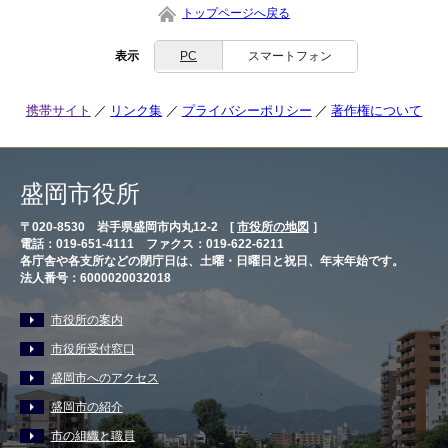
トップページへ戻る
表示
PC
スマートフォン
携帯サイト
リンク集
プライバシーポリシー
著作権について
盛岡市役所
〒020-8530 岩手県盛岡市内丸12-2 [
市役所の地図
］
電話：019-651-4111 ファクス：019-622-6211
各庁舎や各支所などの閉庁日は、土曜・日曜日と祝日、年末年始です。
法人番号：6000020032018
市役所の案内
市役所受付窓口
盛岡市へのアクセス
盛岡市の紹介
市の組織と職員