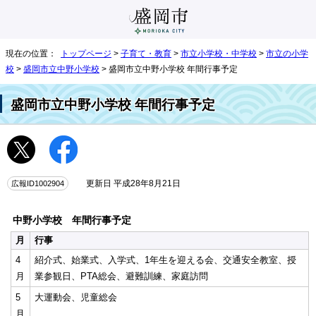
現在の位置：
トップページ
>
子育て・教育
>
市立小学校・中学校
>
市立の小学
校
>
盛岡市立中野小学校
> 盛岡市立中野小学校 年間行事予定
盛岡市立中野小学校 年間行事予定
広報ID1002904
更新日 平成28年8月21日
中野小学校 年間行事予定
月
行事
4
紹介式、始業式、入学式、1年生を迎える会、交通安全教室、授
月
業参観日、PTA総会、避難訓練、家庭訪問
5
大運動会、児童総会
月