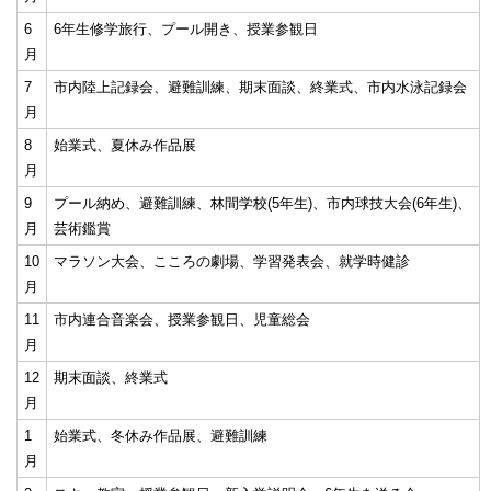
6
6年生修学旅行、プール開き、授業参観日
月
7
市内陸上記録会、避難訓練、期末面談、終業式、市内水泳記録会
月
8
始業式、夏休み作品展
月
9
プール納め、避難訓練、林間学校(5年生)、市内球技大会(6年生)、
月
芸術鑑賞
10
マラソン大会、こころの劇場、学習発表会、就学時健診
月
11
市内連合音楽会、授業参観日、児童総会
月
12
期末面談、終業式
月
1
始業式、冬休み作品展、避難訓練
月