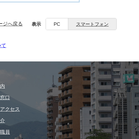
ージへ戻る
表示
PC
スマートフォン
いて
内
窓口
アクセス
介
職員