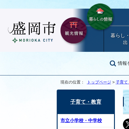
暮らし
出
情報
現在の位置：
トップページ
>
子育て
子育て・教育
市立小学校・中学校