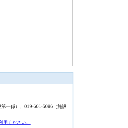
階
設第一係）、019-601-5086（施設
利用ください。