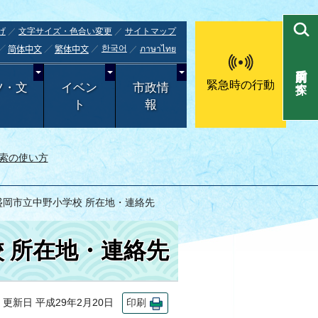
げ
文字サイズ・色合い変更
サイトマップ
한국어
ภาษาไทย
简体中文
繁体中文
目的別で探す
緊急時の行動
ツ・文
イベン
市政情
ト
報
索の使い方
盛岡市立中野小学校 所在地・連絡先
 所在地・連絡先
新日 平成29年2月20日
印刷