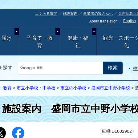
よくある質問
施設案内
事業者の皆さんへ
音声読み上
English
About translation
・届け
子育て・教
健康・福
観光・スポー
育
祉
化
を探す
検
・教育
>
市立小学校・中学校
>
市立の小学校
>
盛岡市立中野小学校
> 
施設案内
盛岡市立中野小学校
更
広報ID1002902