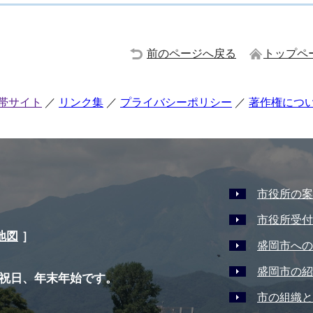
前のページへ戻る
トップペ
帯サイト
リンク集
プライバシーポリシー
著作権につ
市役所の案
市役所受付
地図
］
盛岡市への
盛岡市の紹
祝日、年末年始です。
市の組織と