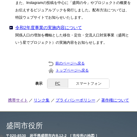
また、Instagramの投稿を中心に「盛岡の今」やプロジェクトの概要を
お伝えするビジュアルブックを発行しました。配布方法については、
特設ウェブサイトでお知らせいたします。
令和2年度事業の実施内容について
関係人口の増加を機軸とした移住・定住・交流人口対策事業（盛岡と
いう星でプロジェクト）の実施内容をお知らせします。
前のページへ戻る
トップページへ戻る
表示
PC
スマートフォン
携帯サイト
リンク集
プライバシーポリシー
著作権について
盛岡市役所
〒020-8530 岩手県盛岡市内丸12-2 [
市役所の地図
］