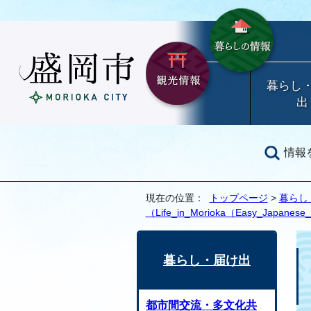
暮らし
出
情報
現在の位置：
トップページ
>
暮らし
（Life_in_Morioka（Easy_Japanes
暮らし・届け出
都市間交流・多文化共