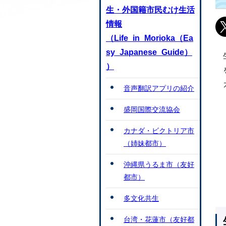
生・外国籍市民むけ生活
情報
（Life_in_Morioka（Ea
sy_Japanese_Guide）
）
音声翻訳アプリの紹介
盛岡国際交流協会
カナダ・ビクトリア市
（姉妹都市）
沖縄県うるま市（友好
都市）
多文化共生
台湾・花蓮市（友好都