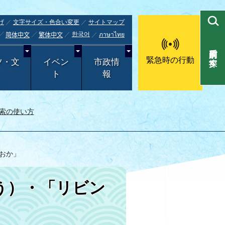
げ
文字サイズ・色合い変更
サイトマップ
한국어
ภาษาไทย
简体中文
繁体中文
目的別で探す
緊急時の行動
ツ・文
イベン
市政情
ト
報
索の使い方
おか」
う）・「リビン