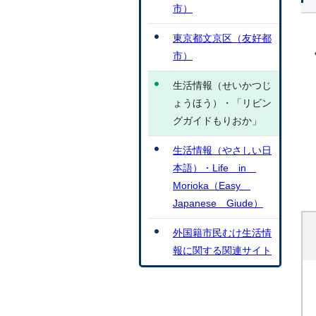
市）
東京都文京区（友好都
市）
生活情報（せいかつじ
ょうほう）・「リビン
グガイドもりおか」
生活情報（やさしい日
本語）・Life in
Morioka（Easy
Japanese Giude）
外国籍市民むけ生活情
報に関する関連サイト