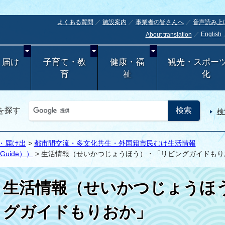
よくある質問
施設案内
事業者の皆さんへ
音声読み上
English
About translation
・届け
子育て・教
健康・福
観光・スポー
育
祉
化
を探す
検
・届け出
>
都市間交流・多文化共生・外国籍市民むけ生活情報
e_Guide））
> 生活情報（せいかつじょうほう）・「リビングガイドもり
生活情報（せいかつじょうほ
グガイドもりおか」