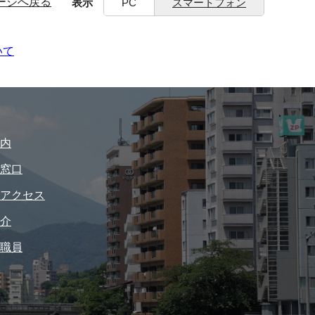
ージへ戻る
表示
PC
スマートフォン
いて
内
窓口
アクセス
介
職員