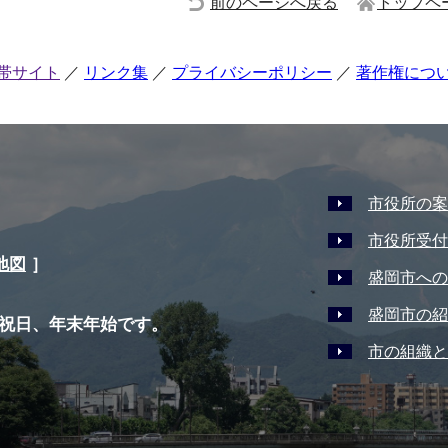
前のページへ戻る
トップペ
帯サイト
リンク集
プライバシーポリシー
著作権につ
市役所の案
市役所受付
地図
］
盛岡市への
盛岡市の紹
祝日、年末年始です。
市の組織と