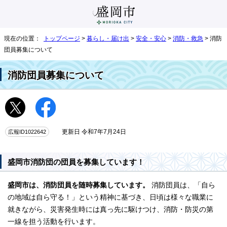
現在の位置：
トップページ
>
暮らし・届け出
>
安全・安心
>
消防・救急
> 消防
団員募集について
消防団員募集について
広報ID1022642
更新日 令和7年7月24日
盛岡市消防団の団員を募集しています！
盛岡市は、消防団員を随時募集しています。
消防団員は、「自ら
の地域は自ら守る！」という精神に基づき、日頃は様々な職業に
就きながら、災害発生時には真っ先に駆けつけ、消防・防災の第
一線を担う活動を行います。