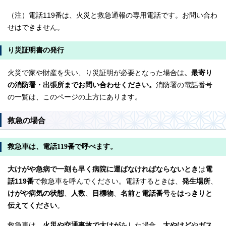
（注）電話119番は、火災と救急通報の専用電話です。お問い合わ
せはできません。
り災証明書の発行
火災で家や財産を失い、り災証明が必要となった場合は
、最寄り
の消防署・出張所までお問い合わせください。
消防署の電話番号
の一覧は、このページの上方にあります。
救急の場合
救急車は、電話119番で呼べます。
大けがや急病で一刻も早く病院に運ばなければならないとき
は
電
話119番
で救急車を呼んでください。電話するときは、
発生場所
、
けがや病気の状態
、
人数
、
目標物
、
名前
と
電話番号
を
はっきりと
伝えてください
。
救急車は、
火災や交通事故で大けが
をした場合、
大やけど
や
ガス