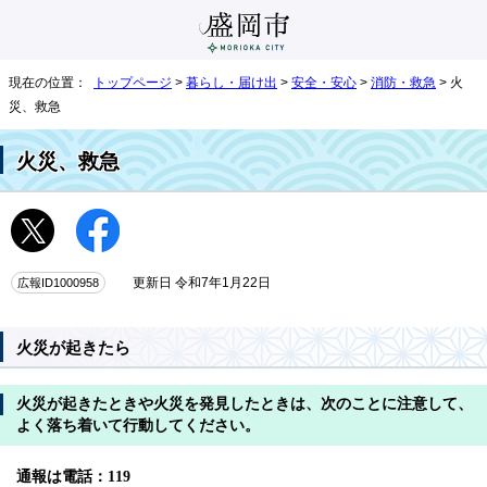
現在の位置：
トップページ
>
暮らし・届け出
>
安全・安心
>
消防・救急
> 火
災、救急
火災、救急
広報ID1000958
更新日 令和7年1月22日
火災が起きたら
火災が起きたときや火災を発見したときは、次のことに注意して、
よく落ち着いて行動してください。
通報は電話：119