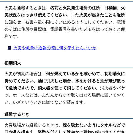
火災を通報するときは、
名前
と
火災発生場所の住所
、
目標物
、
火
災状況
を
はっきり伝えてください
。また
火災が起きたことを近所
に知らせ
、被害を最小限にくい止めるようにしてください。電話
のそばに住所や目標物、電話番号を書いたメモをはっておくと便
利です。
火災や救急の通報の際に何を伝えたらよいか
初期消火
火災が初期の場合は、
何が燃えているかを確かめて、初期消火に
努めてください。油に引火した場合、水をかけると油が飛び散っ
て危険ですので、消火器を使って消してください。
消火器やバケ
ツ、ホースなどは、ふだんからすぐ取り出せる場所に置いておく
と、いざというときに慌てないで済みます。
避難するとき
火災現場から避難するときは、
煙を吸わないようにタオルなどで
口や鼻を押さえ、姿勢を低くして速やかに建物の外に出てくださ