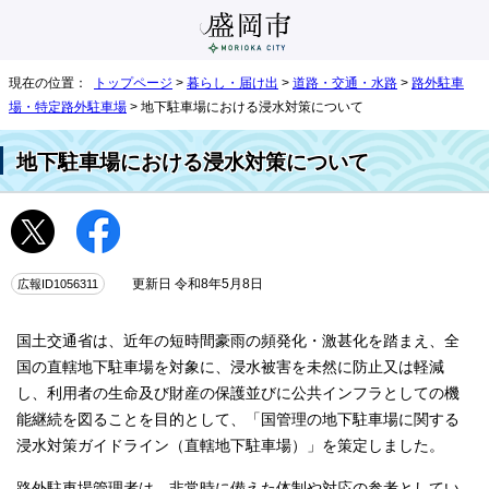
現在の位置：
トップページ
>
暮らし・届け出
>
道路・交通・水路
>
路外駐車
場・特定路外駐車場
> 地下駐車場における浸水対策について
地下駐車場における浸水対策について
広報ID1056311
更新日 令和8年5月8日
国土交通省は、近年の短時間豪雨の頻発化・激甚化を踏まえ、全
国の直轄地下駐車場を対象に、浸水被害を未然に防止又は軽減
し、利用者の生命及び財産の保護並びに公共インフラとしての機
能継続を図ることを目的として、「国管理の地下駐車場に関する
浸水対策ガイドライン（直轄地下駐車場）」を策定しました。
路外駐車場管理者は、非常時に備えた体制や対応の参考としてい