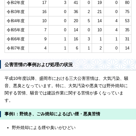
令和2年度
17
3
41
0
19
0
80
令和3年度
16
0
36
2
21
0
75
令和4年度
10
0
20
5
14
4
53
令和5年度
7
0
14
0
10
4
35
令和6年度
9
1
16
3
1
1
31
令和7年度
4
1
6
1
2
0
14
公害苦情の事例および処理の状況
平成10年度以降、盛岡市における三大公害苦情は、大気汚染、騒
音、悪臭となっています。特に、大気汚染や悪臭では野外焼却に
関する苦情、騒音では建設作業に関する苦情が多くなっていま
す。
事例1：野焼き、ごみ焼却によるばい煙・悪臭苦情
野外焼却による煙や臭いがひどい