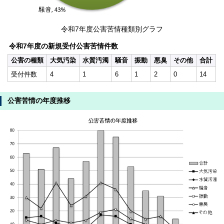
令和7年度公害苦情種類別グラフ
令和7年度の新規受付公害苦情件数
公害の種類
大気汚染
水質汚濁
騒音
振動
悪臭
その他
合計
受付件数
4
1
6
1
2
0
14
公害苦情の年度推移