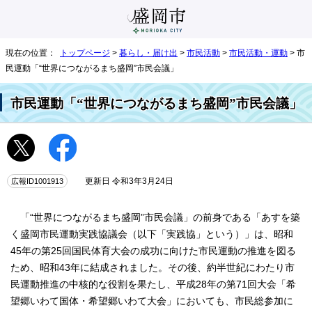
現在の位置：
トップページ
>
暮らし・届け出
>
市民活動
>
市民活動・運動
> 市
民運動「“世界につながるまち盛岡”市民会議」
市民運動「“世界につながるまち盛岡”市民会議」
広報ID1001913
更新日 令和3年3月24日
「“世界につながるまち盛岡”市民会議」の前身である「あすを築
く盛岡市民運動実践協議会（以下「実践協」という）」は、昭和
45年の第25回国民体育大会の成功に向けた市民運動の推進を図る
ため、昭和43年に結成されました。その後、約半世紀にわたり市
民運動推進の中核的な役割を果たし、平成28年の第71回大会「希
望郷いわて国体・希望郷いわて大会」においても、市民総参加に