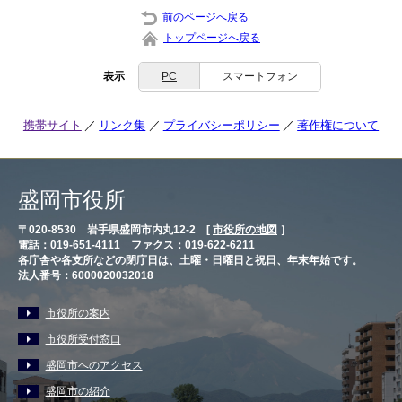
前のページへ戻る
トップページへ戻る
表示
PC
スマートフォン
携帯サイト
リンク集
プライバシーポリシー
著作権について
盛岡市役所
〒020-8530 岩手県盛岡市内丸12-2 [
市役所の地図
］
電話：019-651-4111 ファクス：019-622-6211
各庁舎や各支所などの閉庁日は、土曜・日曜日と祝日、年末年始です。
法人番号：6000020032018
市役所の案内
市役所受付窓口
盛岡市へのアクセス
盛岡市の紹介