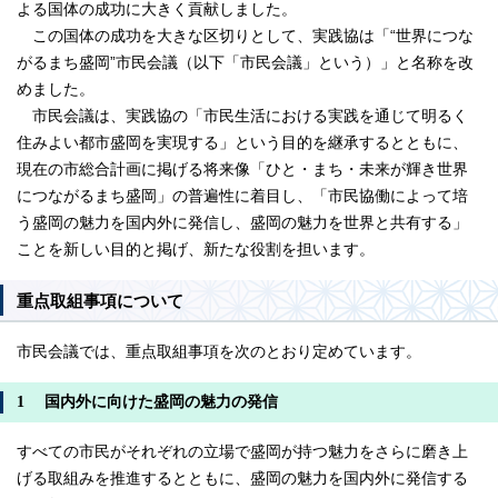
よる国体の成功に大きく貢献しました。
この国体の成功を大きな区切りとして、実践協は「“世界につな
がるまち盛岡”市民会議（以下「市民会議」という）」と名称を改
めました。
市民会議は、実践協の「市民生活における実践を通じて明るく
住みよい都市盛岡を実現する」という目的を継承するとともに、
現在の市総合計画に掲げる将来像「ひと・まち・未来が輝き世界
につながるまち盛岡」の普遍性に着目し、「市民協働によって培
う盛岡の魅力を国内外に発信し、盛岡の魅力を世界と共有する」
ことを新しい目的と掲げ、新たな役割を担います。
重点取組事項について
市民会議では、重点取組事項を次のとおり定めています。
1 国内外に向けた盛岡の魅力の発信
すべての市民がそれぞれの立場で盛岡が持つ魅力をさらに磨き上
げる取組みを推進するとともに、盛岡の魅力を国内外に発信する