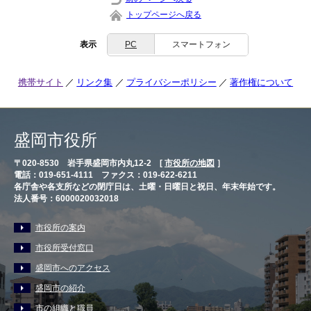
トップページへ戻る
表示
PC
スマートフォン
携帯サイト
リンク集
プライバシーポリシー
著作権について
盛岡市役所
〒020-8530 岩手県盛岡市内丸12-2 [
市役所の地図
］
電話：019-651-4111 ファクス：019-622-6211
各庁舎や各支所などの閉庁日は、土曜・日曜日と祝日、年末年始です。
法人番号：6000020032018
市役所の案内
市役所受付窓口
盛岡市へのアクセス
盛岡市の紹介
市の組織と職員