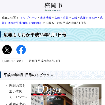
現在の位置：
トップページ
>
市政情報
>
広聴・広報
>
広報
>
広報もりおか
>
広
報もりおか平成28年（2016年）
> 広報もりおか平成28年8月1日号
広報もりおか平成28年8月1日号
広報ID1016204
更新日 平成28年8月21日
平成28年8月1日号のトピックス
理想の音を
追い求め
て：1ページ
盛岡花火の