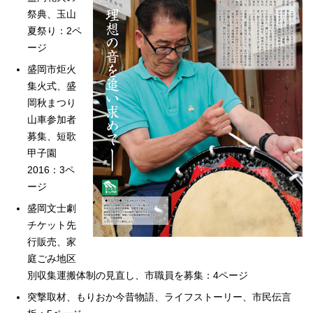
祭典、玉山
夏祭り：2ペ
ージ
盛岡市炬火
集火式、盛
岡秋まつり
山車参加者
募集、短歌
甲子園
2016：3ペ
ージ
盛岡文士劇
チケット先
行販売、家
庭ごみ地区
別収集運搬体制の見直し、市職員を募集：4ページ
突撃取材、もりおか今昔物語、ライフストーリー、市民伝言