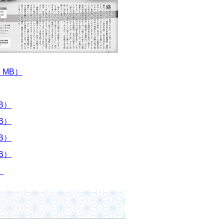
 MB）
B）
B）
B）
B）
）