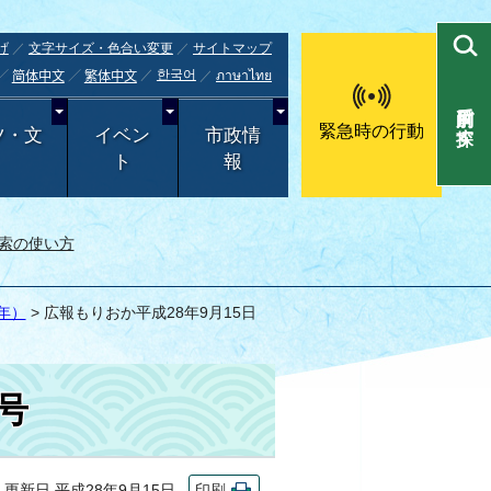
げ
文字サイズ・色合い変更
サイトマップ
한국어
ภาษาไทย
简体中文
繁体中文
目的別で探す
緊急時の行動
ツ・文
イベン
市政情
ト
報
索の使い方
年）
> 広報もりおか平成28年9月15日
号
新日 平成28年9月15日
印刷