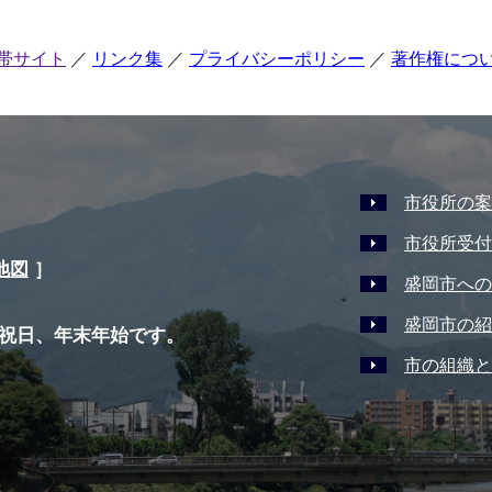
帯サイト
リンク集
プライバシーポリシー
著作権につ
市役所の案
市役所受付
地図
］
盛岡市への
盛岡市の紹
祝日、年末年始です。
市の組織と