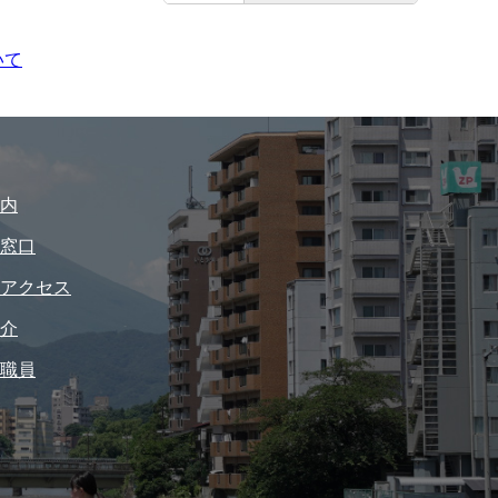
いて
内
窓口
アクセス
介
職員