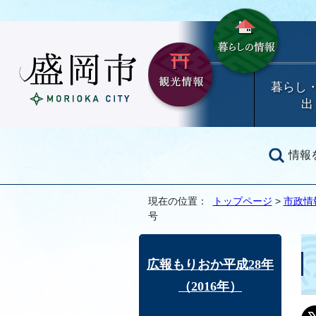
暮らし
出
情報
現在の位置：
トップページ
>
市政情
号
広報もりおか平成28年
（2016年）