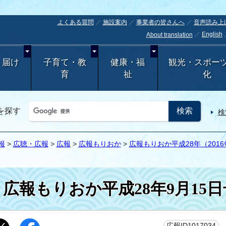
よくある質問
施設案内
事業者の皆さんへ
音声読み上
English
About translation
・届け
子育て・教
健康・福
観光・スポー
育
祉
化
を探す
検
報
>
広聴・広報
>
広報
>
広報もりおか
>
広報もりおか平成28年（2016
広報もりおか平成28年9月15日
更
広報ID1017034