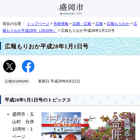
現在の位置：
トップページ
>
市政情報
>
広聴・広報
>
広報
>
広報もりおか
>
広
報もりおか平成28年（2016年）
> 広報もりおか平成28年1月1日号
広報もりおか平成28年1月1日号
広報ID1009269
更新日 平成28年8月21日
平成28年1月1日号のトピックス
盛岡市・玉
山村 合併
10周年：1
ページ