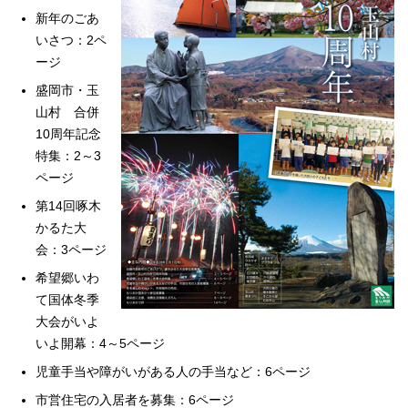
新年のごあ
いさつ：2ペ
ージ
盛岡市・玉
山村 合併
10周年記念
特集：2～3
ページ
第14回啄木
かるた大
会：3ページ
希望郷いわ
て国体冬季
大会がいよ
いよ開幕：4～5ページ
児童手当や障がいがある人の手当など：6ページ
市営住宅の入居者を募集：6ページ