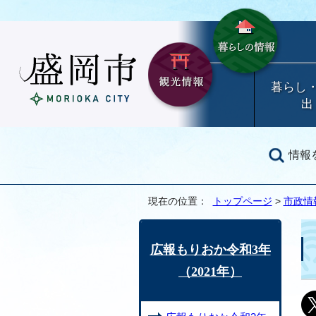
暮らし
出
情報
現在の位置：
トップページ
>
市政情
広報もりおか令和3年
（2021年）