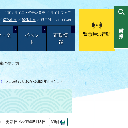
げ
文字サイズ・色合い変更
サイトマップ
한국어
ภาษาไทย
简体中文
繁体中文
目的別で探す
緊急時の行動
ツ・文
イベン
市政情
ト
報
索の使い方
年）
> 広報もりおか令和3年5月1日号
更新日 令和3年5月8日
印刷