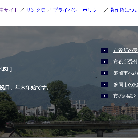
帯サイト
リンク集
プライバシーポリシー
著作権につ
市役所の案
市役所受付
地図
］
盛岡市への
盛岡市の紹
祝日、年末年始です。
市の組織と