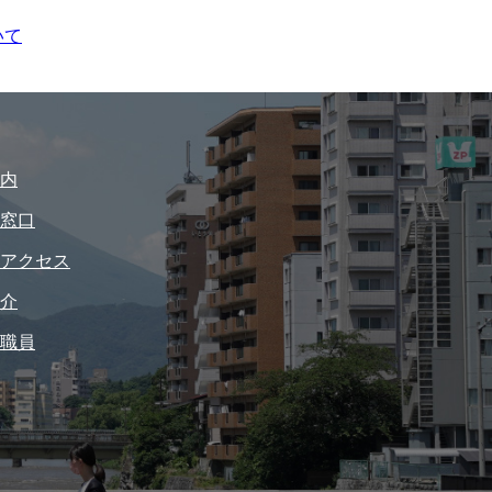
いて
内
窓口
アクセス
介
職員