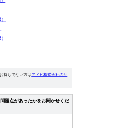
B）
B）
）
B）
）
す。お持ちでない方は
アドビ株式会社のサ
な問題点があったかをお聞かせくだ