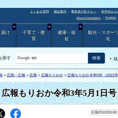
よくある質問
施設案内
事業者の皆さんへ
音声読み上
English
About translation
・届け
子育て・教
健康・福
観光・スポー
育
祉
化
を探す
検
報
>
広聴・広報
>
広報
>
広報もりおか
>
広報もりおか令和3年（2021
広報もりおか令和3年5月1日号
広報ID1035160