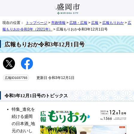
現在の位置：
トップページ
>
市政情報
>
広聴・広報
>
広報
>
広報もりおか
>
広
報もりおか令和3年（2021年）
> 広報もりおか令和3年12月1日号
広報もりおか令和3年12月1日号
広報ID1037793
更新日 令和3年12月1日
令和3年12月1日号のトピックス
特集_進化を
続ける盛岡
の日本酒_地
元のおいし