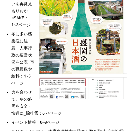
いを再発見_
もりおか
×SAKE：
1~3ページ
冬に多い感
染症に注
意・人事行
政の運営状
況を公表_市
の職員数や
給料：4~5
ぺージ
力を合わせ
て、冬の盛
岡を安全・
快適に_除排雪：6~7ページ
イベント情報：8~9ページ