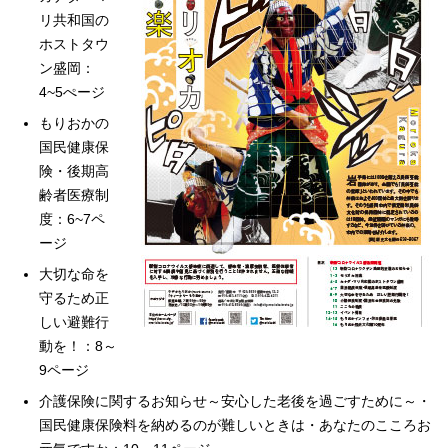
リ共和国の
ホストタウ
ン盛岡：
4~5ぺージ
もりおかの
国民健康保
険・後期高
齢者医療制
度：6~7ペ
ージ
大切な命を
守るため正
しい避難行
動を！：8～
9ページ
介護保険に関するお知らせ～安心した老後を過ごすために～・
国民健康保険料を納めるのが難しいときは・あなたのこころお