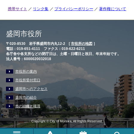
携帯サイト
リンク集
プライバシーポリシー
著作権について
盛岡市役所
〒020-8530 岩手県盛岡市内丸12-2 [
市役所の地図
］
電話：019-651-4111 ファクス：019-622-6211
各庁舎や各支所などの閉庁日は、土曜・日曜日と祝日、年末年始です。
法人番号：6000020032018
市役所の案内
市役所受付窓口
盛岡市へのアクセス
盛岡市の紹介
市の組織と職員
Copyright © City of Morioka, All Rights Reserved.