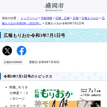
現在の位置：
トップページ
>
市政情報
>
広聴・広報
>
広報
>
広報もりおか
>
広
報もりおか令和3年（2021年）
> 広報もりおか令和3年7月1日号
広報もりおか令和3年7月1日号
広報ID1036008
更新日 令和3年7月30日
令和3年7月1日号のトピックス
特集_モリオ
カ神楽！：1
～3ページ
カナダ・マ