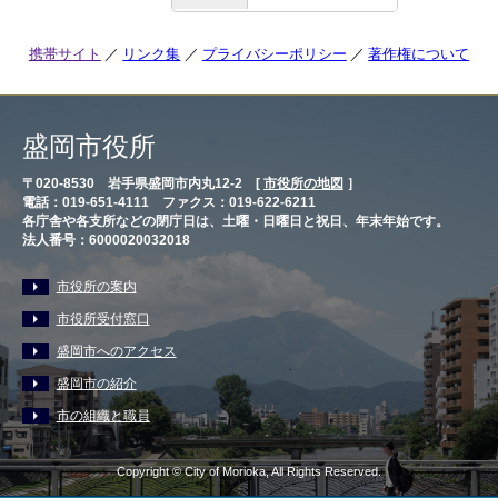
携帯サイト
リンク集
プライバシーポリシー
著作権について
盛岡市役所
〒020-8530 岩手県盛岡市内丸12-2 [
市役所の地図
］
電話：019-651-4111 ファクス：019-622-6211
各庁舎や各支所などの閉庁日は、土曜・日曜日と祝日、年末年始です。
法人番号：6000020032018
市役所の案内
市役所受付窓口
盛岡市へのアクセス
盛岡市の紹介
市の組織と職員
Copyright © City of Morioka, All Rights Reserved.