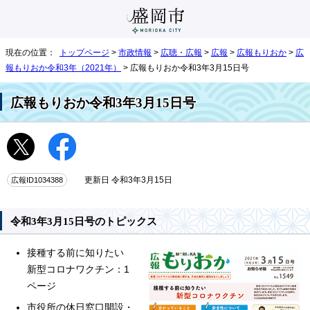
現在の位置：
トップページ
>
市政情報
>
広聴・広報
>
広報
>
広報もりおか
>
広
報もりおか令和3年（2021年）
> 広報もりおか令和3年3月15日号
広報もりおか令和3年3月15日号
広報ID1034388
更新日 令和3年3月15日
令和3年3月15日号のトピックス
接種する前に知りたい
新型コロナワクチン：1
ページ
市役所の休日窓口開設・