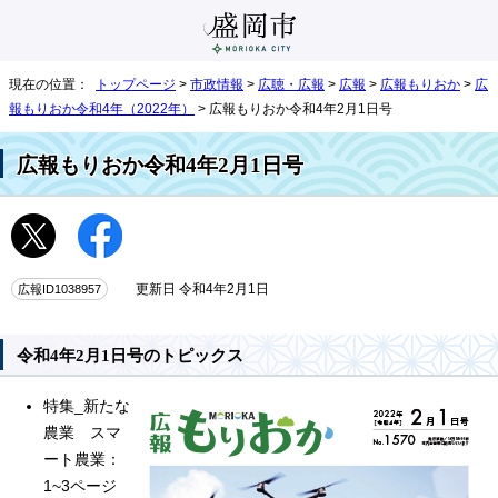
現在の位置：
トップページ
>
市政情報
>
広聴・広報
>
広報
>
広報もりおか
>
広
報もりおか令和4年（2022年）
> 広報もりおか令和4年2月1日号
広報もりおか令和4年2月1日号
広報ID1038957
更新日 令和4年2月1日
令和4年2月1日号のトピックス
特集_新たな
農業 スマ
ート農業：
1~3ページ