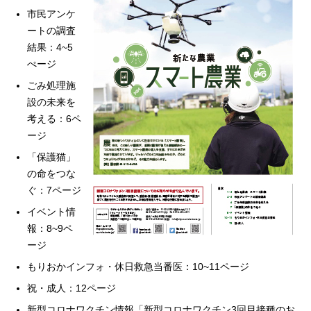
市民アンケ
ートの調査
結果：4~5
ぺージ
ごみ処理施
設の未来を
考える：6ペ
ージ
「保護猫」
の命をつな
ぐ：7ページ
イベント情
報：8~9ペ
ージ
もりおかインフォ・休日救急当番医：10~11ページ
祝・成人：12ページ
新型コロナワクチン情報「新型コロナワクチン3回目接種のお