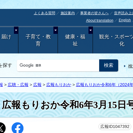
よくある質問
施設案内
事業者の皆さんへ
音声読み上
English
About translation
・届け
子育て・教
健康・福
観光・スポー
育
祉
化
を探す
検
報
>
広聴・広報
>
広報
>
広報もりおか
>
広報もりおか令和6年（2024
広報もりおか令和6年3月15日
広報ID1047392