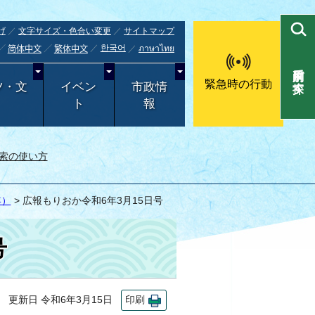
げ
文字サイズ・色合い変更
サイトマップ
한국어
ภาษาไทย
简体中文
繁体中文
目的別で探す
緊急時の行動
ツ・文
イベン
市政情
ト
報
索の使い方
年）
> 広報もりおか令和6年3月15日号
号
更新日 令和6年3月15日
印刷