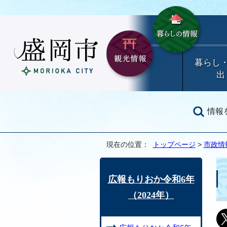
暮らし
出
情報
現在の位置：
トップページ
>
市政情
広報もりおか令和6年
（2024年）