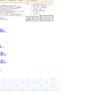
MB）
B）
KB）
KB）
）