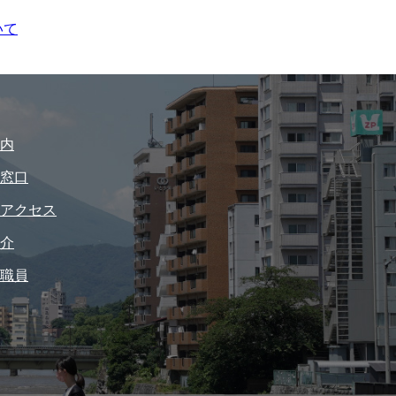
いて
内
窓口
アクセス
介
職員