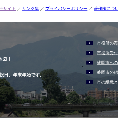
帯サイト
リンク集
プライバシーポリシー
著作権につ
市役所の案
市役所受付
地図
］
盛岡市への
盛岡市の紹
祝日、年末年始です。
市の組織と