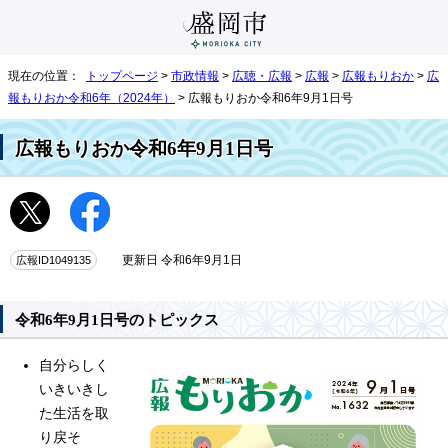
現在の位置：
トップページ
>
市政情報
>
広聴・広報
>
広報
>
広報もりおか
>
広
報もりおか令和6年（2024年）
> 広報もりおか令和6年9月1日号
広報もりおか令和6年9月1日号
広報ID1049135
更新日 令和6年9月1日
令和6年9月1日号のトピックス
自分らしく
いきいきし
た生活を取
り戻そ