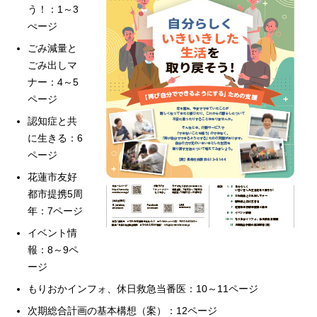
う！：1～3
ぺージ
ごみ減量と
ごみ出しマ
ナー：4～5
ページ
認知症と共
に生きる：6
ページ
花蓮市友好
都市提携5周
年：7ページ
イベント情
報：8～9ペ
ージ
もりおかインフォ、休日救急当番医：10～11ページ
次期総合計画の基本構想（案）：12ページ