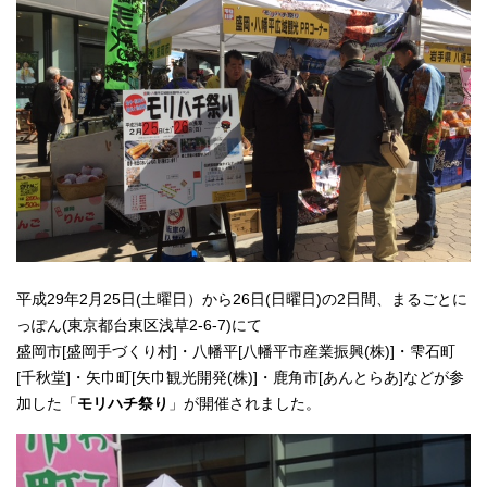
平成29年2月25日(土曜日）から26日(日曜日)の2日間、まるごとに
っぽん(東京都台東区浅草2-6-7)にて
盛岡市[盛岡手づくり村]・八幡平[八幡平市産業振興(株)]・雫石町
[千秋堂]・矢巾町[矢巾観光開発(株)]・鹿角市[あんとらあ]などが参
加した「
モリハチ祭り
」が開催されました。