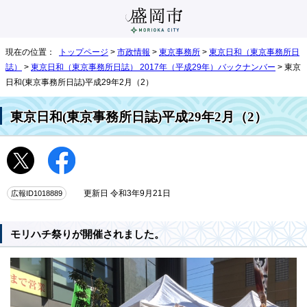
現在の位置：
トップページ
>
市政情報
>
東京事務所
>
東京日和（東京事務所日
誌）
>
東京日和（東京事務所日誌） 2017年（平成29年）バックナンバー
> 東京
日和(東京事務所日誌)平成29年2月（2）
東京日和(東京事務所日誌)平成29年2月（2）
広報ID1018889
更新日 令和3年9月21日
モリハチ祭りが開催されました。