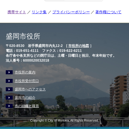
携帯サイト
リンク集
プライバシーポリシー
著作権について
盛岡市役所
〒020-8530 岩手県盛岡市内丸12-2 [
市役所の地図
］
電話：019-651-4111 ファクス：019-622-6211
各庁舎や各支所などの閉庁日は、土曜・日曜日と祝日、年末年始です。
法人番号：6000020032018
市役所の案内
市役所受付窓口
盛岡市へのアクセス
盛岡市の紹介
市の組織と職員
Copyright © City of Morioka, All Rights Reserved.