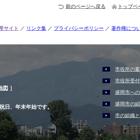
前のページへ戻る
トップペ
帯サイト
リンク集
プライバシーポリシー
著作権につ
市役所の案
市役所受付
地図
］
盛岡市への
盛岡市の紹
祝日、年末年始です。
市の組織と