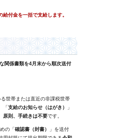
の給付金を一括で支給します。
要な関係書類を4月末から順次送付
いる世帯または直近の非課税世帯
、「
支給のお知らせ（はがき）
」
。
原則、手続きは不要
です。
ための「
確認書（封書）
」を送付
信用封筒にて提出期限である
令和