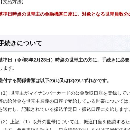
【支給方法】
基準日時点の世帯主の金融機関口座に、対象となる世帯員数分
手続きについて
基準日（令和8年2月28日）時点の世帯主の方に、手続きに必
します。
送付する関係書類は以下の(1)又は(2)のいずれかです。
（1）世帯主がマイナンバーカードの公金受取口座を登録して
等の給付金を世帯主名義の口座で受給している世帯については
を送付し、記載されている振込予定日・振込口座に支給します
（2）上記 （1）以外の世帯については、振込口座を確認する
します。必要事項を記入し、口座情報の写しを付けて同封の返