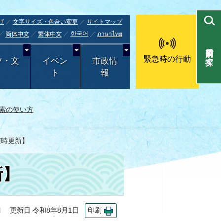
げ
文字サイズ・色合い変更
サイトマップ
한국어
ภาษาไทย
简体中文
繁体中文
目的別で探す
緊急時の行動
ツ・文
イベン
市政情
ト
報
索の使い方
随時更新】
新】
更新日 令和8年8月1日
印刷