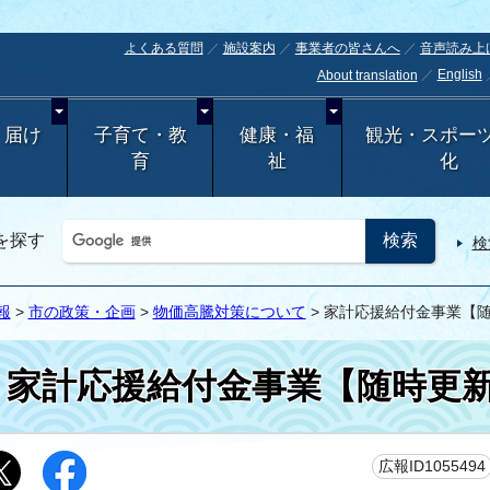
よくある質問
施設案内
事業者の皆さんへ
音声読み上
English
About translation
・届け
子育て・教
健康・福
観光・スポー
育
祉
化
を探す
検
報
>
市の政策・企画
>
物価高騰対策について
> 家計応援給付金事業【
家計応援給付金事業【随時更
広報ID1055494