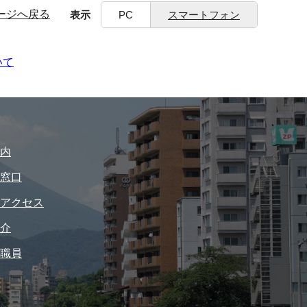
ージへ戻る
表示
PC
スマートフォン
いて
内
窓口
アクセス
介
職員