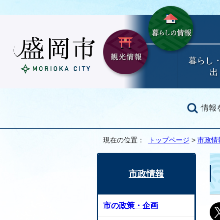
暮らし
出
情報
現在の位置：
トップページ
>
市政情
市政情報
市の政策・企画