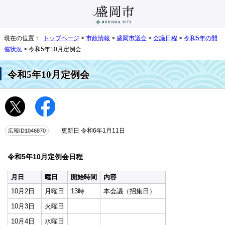
現在の位置：
トップページ
>
市政情報
>
盛岡市議会
>
会議日程
>
令和5年の開
催状況
> 令和5年10月定例会
令和5年10月定例会
広報ID1046870
更新日 令和6年1月11日
令和5年10月定例会日程
月日
曜日
開始時間
内容
10月2日
月曜日
13時
本会議（招集日）
10月3日
火曜日
10月4日
水曜日