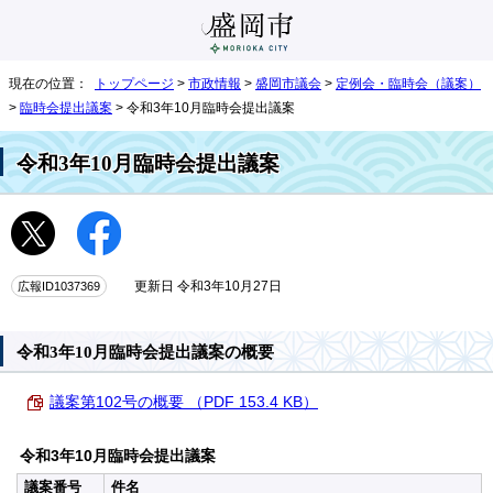
現在の位置：
トップページ
>
市政情報
>
盛岡市議会
>
定例会・臨時会（議案）
>
臨時会提出議案
> 令和3年10月臨時会提出議案
令和3年10月臨時会提出議案
広報ID1037369
更新日 令和3年10月27日
令和3年10月臨時会提出議案の概要
議案第102号の概要 （PDF 153.4 KB）
令和3年10月臨時会提出議案
議案番号
件名