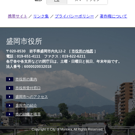
携帯サイト
リンク集
プライバシーポリシー
著作権について
盛岡市役所
〒020-8530 岩手県盛岡市内丸12-2 [
市役所の地図
］
電話：019-651-4111 ファクス：019-622-6211
各庁舎や各支所などの閉庁日は、土曜・日曜日と祝日、年末年始です。
法人番号：6000020032018
市役所の案内
市役所受付窓口
盛岡市へのアクセス
盛岡市の紹介
市の組織と職員
Copyright © City of Morioka, All Rights Reserved.