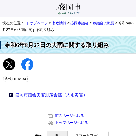
現在の位置：
トップページ
>
市政情報
>
盛岡市議会
>
市議会の概要
> 令和6年8
月27日の大雨に関する取り組み
令和6年8月27日の大雨に関する取り組み
広報ID1049349
盛岡市議会災害対策会議（大雨災害）
前のページへ戻る
トップページへ戻る
表示
PC
スマートフォン