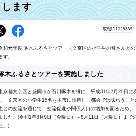
します
広報ID1028339
令和元年度 啄木ふるさとツアー（文京区の小学生の皆さんと
ます。
啄木ふるさとツアーを実施しました
東京都文京区と盛岡市が石川啄木を縁に、平成31年2月20日
し、文京区の小学生15名を本市に招待し、都会では味わうこ
生との交流を通じて、交流促進や関係人口の増加を図るため、
ました。(令和1年8月9日（金曜日）～8月11日（月曜日）まで
た。)