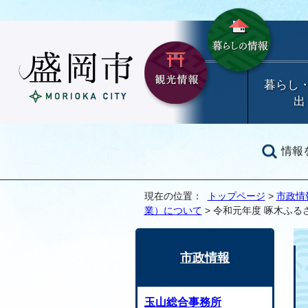
暮らし
出
情報
現在の位置：
トップページ
>
市政情
業）について
> 令和元年度 啄木ふ
市政情報
玉山総合事務所