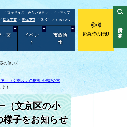
げ
文字サイズ・色合い変更
サイトマップ
한국어
ภาษาไทย
简体中文
繁体中文
目的別で探す
緊急時の行動
ツ・文
イベン
市政情
ト
報
索の使い方
ツアー（文京区友好都市提携記念事
します
ー（文京区の小
の様子をお知らせ