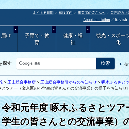
よくある質問
施設案内
事業者の皆さんへ
音声読み上
English
About translation
・届け
子育て・教
健康・福
観光・スポー
育
祉
化
を探す
検
報
>
玉山総合事務所
>
玉山総合事務所からのお知らせ
>
啄木ふるさと
るさとツアー（文京区の小学生の皆さんとの交流事業）の様子をお知らせ
令和元年度 啄木ふるさとツア
学生の皆さんとの交流事業）