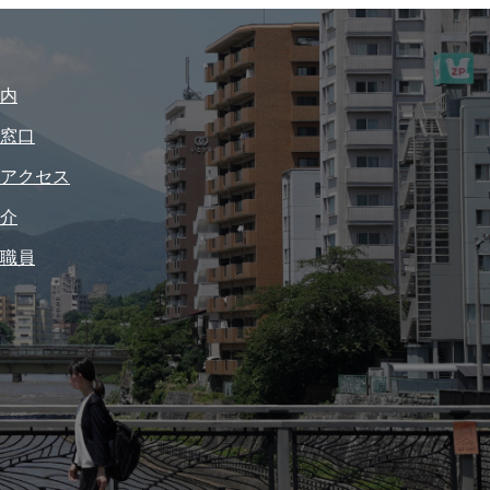
内
窓口
アクセス
介
職員