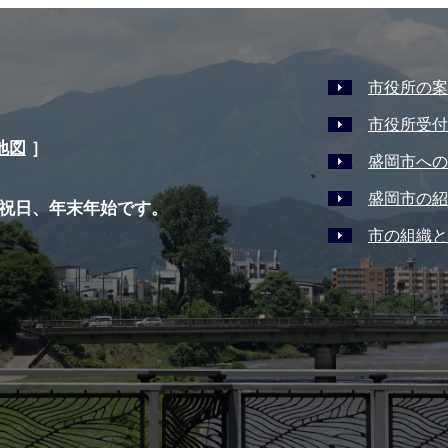
市役所の案
市役所受付
地図
］
盛岡市への
盛岡市の紹
祝日、年末年始です。
市の組織と