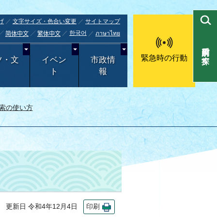
げ
文字サイズ・色合い変更
サイトマップ
한국어
ภาษาไทย
简体中文
繁体中文
目的別で探す
緊急時の行動
ツ・文
イベン
市政情
ト
報
索の使い方
更新日 令和4年12月4日
印刷