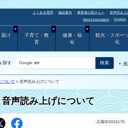
よくある質問
施設案内
事業者の皆さんへ
音声読み上
English
About translation
・届け
子育て・教
健康・福
観光・スポー
育
祉
化
を探す
検
について
> 音声読み上げについて
音声読み上げについて
広報ID1016170