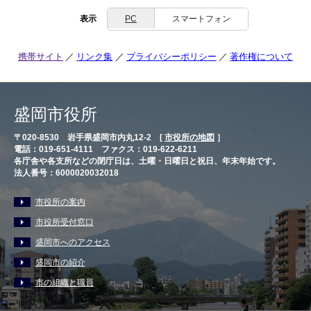
表示
PC
スマートフォン
携帯サイト
リンク集
プライバシーポリシー
著作権について
盛岡市役所
〒020-8530 岩手県盛岡市内丸12-2 [
市役所の地図
］
電話：019-651-4111 ファクス：019-622-6211
各庁舎や各支所などの閉庁日は、土曜・日曜日と祝日、年末年始です。
法人番号：6000020032018
市役所の案内
市役所受付窓口
盛岡市へのアクセス
盛岡市の紹介
市の組織と職員