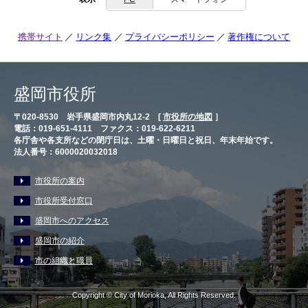
携帯サイト
リンク集
プライバシーポリシー
著作権について
盛岡市役所
〒020-8530 岩手県盛岡市内丸12-2 [
市役所の地図
］
電話：019-651-4111 ファクス：019-622-6211
各庁舎や各支所などの閉庁日は、土曜・日曜日と祝日、年末年始です。
法人番号：6000020032018
市役所の案内
市役所受付窓口
盛岡市へのアクセス
盛岡市の紹介
市の組織と職員
Copyright © City of Morioka, All Rights Reserved.