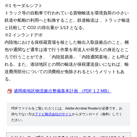
※1 モーダルシフト
トラック等の自動車で行われている貨物輸送を環境負荷の小さい
鉄道や船舶の利用へと転換すること。鉄道輸送は 、トラック輸送
と比較して CO2 の排出量が 1/13 となる。
※2 インランドデポ
内陸地における保税蔵置場を核とした輸出入取扱拠点のこと。梱
包や通関など通常は港で行う作業を荷送人や荷受人の身近なとこ
ろで行うことができ、「内陸貿易港」「内陸通関基地」とも呼ば
れる。また、港頭地区との間の輸送が保税運送扱いになれば、輸
送費用部分についての消費税が免除されるというメリットもあ
る。
盛岡南地区物流拠点整備基本計画 （PDF 1.2 MB）
PDFファイルをご覧いただくには、Adobe Acrobat Readerが必要です。お
持ちでない方は
アドビ株式会社のサイト
からダウンロード（無料）してく
ださい。