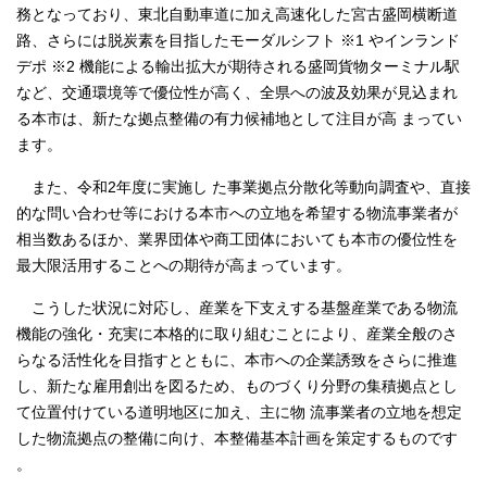
務となっており、東北自動車道に加え高速化した宮古盛岡横断道
路、さらには脱炭素を目指したモーダルシフト ※1 やインランド
デポ ※2 機能による輸出拡大が期待される盛岡貨物ターミナル駅
など、交通環境等で優位性が高く、全県への波及効果が見込まれ
る本市は、新たな拠点整備の有力候補地として注目が高 まってい
ます。
また、令和2年度に実施し た事業拠点分散化等動向調査や、直接
的な問い合わせ等における本市への立地を希望する物流事業者が
相当数あるほか、業界団体や商工団体においても本市の優位性を
最大限活用することへの期待が高まっています。
こうした状況に対応し、産業を下支えする基盤産業である物流
機能の強化・充実に本格的に取り組むことにより、産業全般のさ
らなる活性化を目指すとともに、本市への企業誘致をさらに推進
し、新たな雇用創出を図るため、ものづくり分野の集積拠点とし
て位置付けている道明地区に加え、主に物 流事業者の立地を想定
した物流拠点の整備に向け、本整備基本計画を策定するものです
。