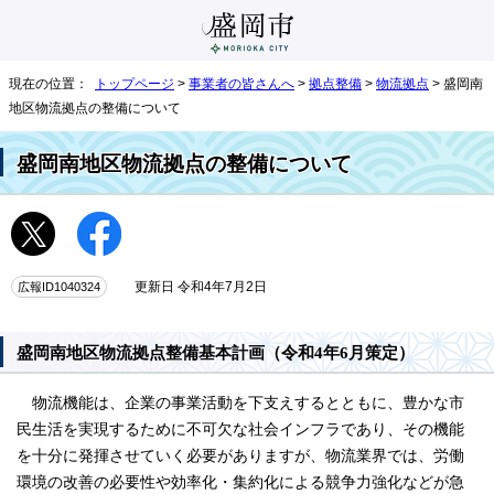
現在の位置：
トップページ
>
事業者の皆さんへ
>
拠点整備
>
物流拠点
> 盛岡南
地区物流拠点の整備について
盛岡南地区物流拠点の整備について
広報ID1040324
更新日 令和4年7月2日
盛岡南地区物流拠点整備基本計画（令和4年6月策定）
物流機能は、企業の事業活動を下支えするとともに、豊かな市
民生活を実現するために不可欠な社会インフラであり、その機能
を十分に発揮させていく必要がありますが、物流業界では、労働
環境の改善の必要性や効率化・集約化による競争力強化などが急