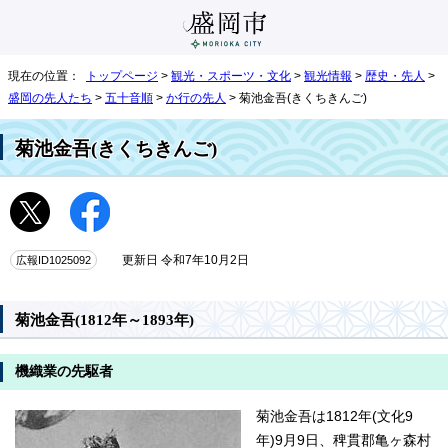
現在の位置：
トップページ
>
観光・スポーツ・文化
>
観光情報
>
歴史・先人
>
盛岡の先人たち
>
五十音順
>
か行の先人
> 菊池金吾(きくちきんご)
菊池金吾(きくちきんご)
広報ID1025092
更新日 令和7年10月2日
菊池金吾(1812年～1893年)
機織業の先駆者
菊池金吾は1812年(文化9
年)9月9日、稗貫郡亀ヶ森村