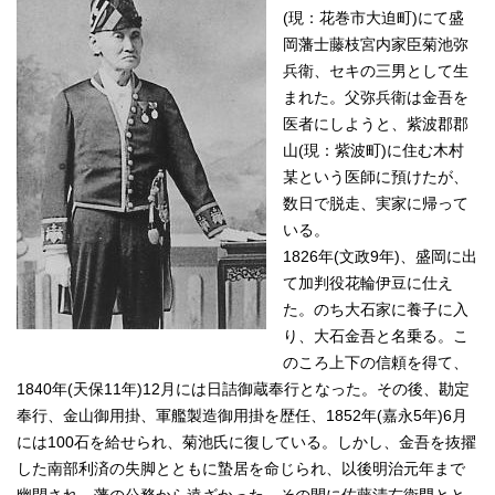
(現：花巻市大迫町)にて盛
岡藩士藤枝宮内家臣菊池弥
兵衛、セキの三男として生
まれた。父弥兵衛は金吾を
医者にしようと、紫波郡郡
山(現：紫波町)に住む木村
某という医師に預けたが、
数日で脱走、実家に帰って
いる。
1826年(文政9年)、盛岡に出
て加判役花輪伊豆に仕え
た。のち大石家に養子に入
り、大石金吾と名乗る。こ
のころ上下の信頼を得て、
1840年(天保11年)12月には日詰御蔵奉行となった。その後、勘定
奉行、金山御用掛、軍艦製造御用掛を歴任、1852年(嘉永5年)6月
には100石を給せられ、菊池氏に復している。しかし、金吾を抜擢
した南部利済の失脚とともに蟄居を命じられ、以後明治元年まで