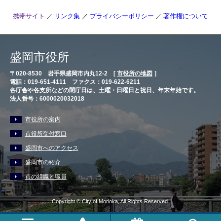
携帯サイト
リンク集
プライバシーポリシー
著作権について
盛岡市役所
〒020-8530 岩手県盛岡市内丸12-2 [
市役所の地図
］
電話：019-651-4111 ファクス：019-622-6211
各庁舎や各支所などの閉庁日は、土曜・日曜日と祝日、年末年始です。
法人番号：6000020032018
市役所の案内
市役所受付窓口
盛岡市へのアクセス
盛岡市の紹介
市の組織と職員
Copyright © City of Morioka, All Rights Reserved.