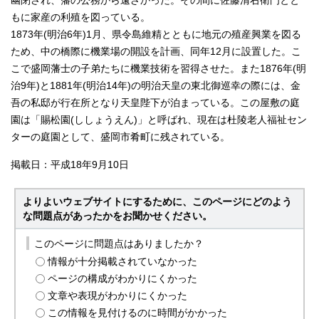
幽閉され、藩の公務から遠ざかった。その間に佐藤清右衛門とと
もに家産の利殖を図っている。
1873年(明治6年)1月、県令島維精とともに地元の殖産興業を図る
ため、中の橋際に機業場の開設を計画、同年12月に設置した。こ
こで盛岡藩士の子弟たちに機業技術を習得させた。また1876年(明
治9年)と1881年(明治14年)の明治天皇の東北御巡幸の際には、金
吾の私邸が行在所となり天皇陛下が泊まっている。この屋敷の庭
園は「賜松園(ししょうえん)」と呼ばれ、現在は杜陵老人福祉セン
ターの庭園として、盛岡市肴町に残されている。
掲載日：平成18年9月10日
よりよいウェブサイトにするために、このページにどのよう
な問題点があったかをお聞かせください。
このページに問題点はありましたか？
情報が十分掲載されていなかった
ページの構成がわかりにくかった
文章や表現がわかりにくかった
この情報を見付けるのに時間がかかった