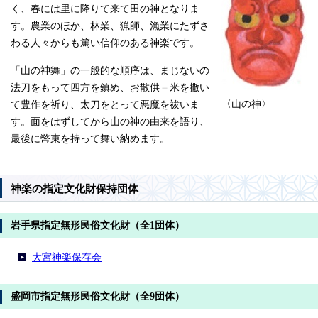
く、春には里に降りて来て田の神となりま
す。農業のほか、林業、猟師、漁業にたずさ
わる人々からも篤い信仰のある神楽です。
「山の神舞」の一般的な順序は、まじないの
法刀をもって四方を鎮め、お散供＝米を撒い
〈山の神〉
て豊作を祈り、太刀をとって悪魔を祓いま
す。面をはずしてから山の神の由来を語り、
最後に幣束を持って舞い納めます。
神楽の指定文化財保持団体
岩手県指定無形民俗文化財（全1団体）
大宮神楽保存会
盛岡市指定無形民俗文化財（全9団体）