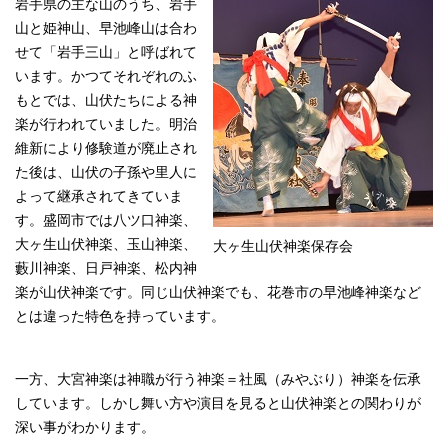
岩手県の主な山のうち、岩手
山と姫神山、早池峰山は合わ
せて「岩手三山」と呼ばれて
います。かつてそれぞれのふ
もとでは、山伏たちによる神
楽が行われていました。明治
維新により修験道が廃止され
た後は、山伏の子孫や里人に
よって継承されてきていま
す。盛岡市では八ツ口神楽、
大ヶ生山伏神楽、玉山神楽、
大ヶ生山伏神楽保存会
藪川神楽、日戸神楽、松内神
楽が山伏神楽です。同じ山伏神楽でも、花巻市の早池峰神楽など
とは違った特色を持っています。
一方、大宮神楽は神職が行う神楽＝社風（みやぶり）神楽を伝承
しています。しかし舞い方や演目を見ると山伏神楽との関わりが
深い事がわかります。