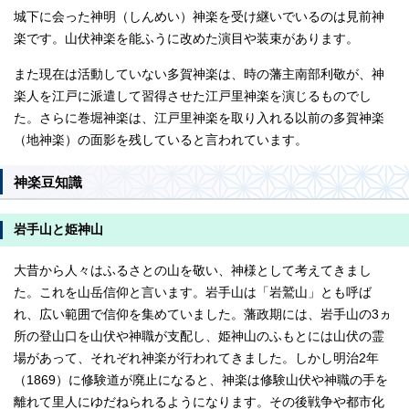
城下に会った神明（しんめい）神楽を受け継いでいるのは見前神
楽です。山伏神楽を能ふうに改めた演目や装束があります。
また現在は活動していない多賀神楽は、時の藩主南部利敬が、神
楽人を江戸に派遣して習得させた江戸里神楽を演じるものでし
た。さらに巻堀神楽は、江戸里神楽を取り入れる以前の多賀神楽
（地神楽）の面影を残していると言われています。
神楽豆知識
岩手山と姫神山
大昔から人々はふるさとの山を敬い、神様として考えてきまし
た。これを山岳信仰と言います。岩手山は「岩鷲山」とも呼ば
れ、広い範囲で信仰を集めていました。藩政期には、岩手山の3ヵ
所の登山口を山伏や神職が支配し、姫神山のふもとには山伏の霊
場があって、それぞれ神楽が行われてきました。しかし明治2年
（1869）に修験道が廃止になると、神楽は修験山伏や神職の手を
離れて里人にゆだねられるようになります。その後戦争や都市化