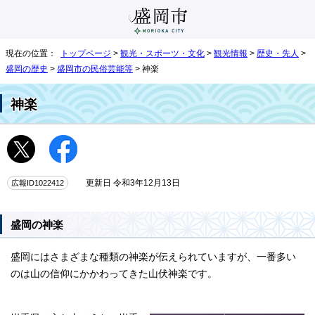
現在の位置：
トップページ
>
観光・スポーツ・文化
>
観光情報
>
歴史・先人
>
盛岡の歴史
>
盛岡市の民俗芸能等
> 神楽
神楽
広報ID1022412
更新日 令和3年12月13日
盛岡の神楽
盛岡にはさまざまな種類の神楽が伝えられていますが、一番多い
のは山の信仰にかかわってきた山伏神楽です。