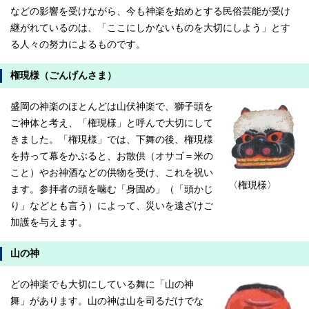
などの影響を受けながら、今も神楽を始めとする民俗芸能が受け
継がれているのは、「ここにしかないものを大切にしよう」とす
る人々の努力によるものです。
権現様（ごんげんさま）
盛岡の神楽のほとんどは山伏神楽で、獅子頭を
ご神体と考え、「権現様」と呼んで大切にして
きました。「権現様」では、下舞の後、権現様
を持って幕をかぶると、お散供（オサゴ＝米の
こと）やお神酒などの供物を受け、これを祝い
〈権現様〉
ます。参拝者の頭を噛む「身固め」（「頭かじ
り」などとも言う）によって、災いを遠ざけご
加護を与えます。
山の神
どの神楽でも大切にしている舞に「山の神
舞」があります。山の神は山を司るだけでな