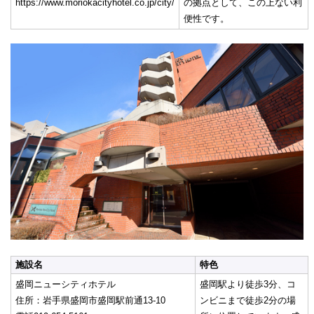
https://www.moriokacityhotel.co.jp/city/
の拠点として、この上ない利
便性です。
施設名
特色
盛岡ニューシティホテル
盛岡駅より徒歩3分、コ
住所：岩手県盛岡市盛岡駅前通13-10
ンビニまで徒歩2分の場