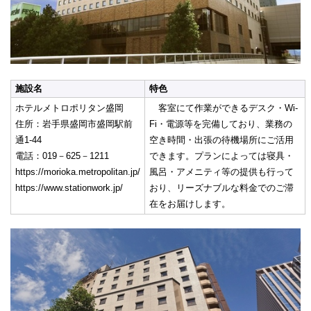
施設名
特色
ホテルメトロポリタン盛岡
客室にて作業ができるデスク・Wi-
住所：岩手県盛岡市盛岡駅前
Fi・電源等を完備しており、業務の
通1-44
空き時間・出張の待機場所にご活用
電話：019－625－1211
できます。プランによっては寝具・
https://morioka.metropolitan.jp/
風呂・アメニティ等の提供も行って
https://www.stationwork.jp/
おり、リーズナブルな料金でのご滞
在をお届けします。