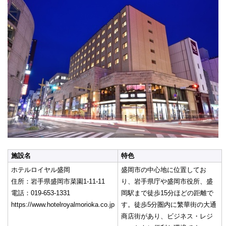
施設名
特色
ホテルロイヤル盛岡
盛岡市の中心地に位置してお
住所：岩手県盛岡市菜園1-11-11
り、岩手県庁や盛岡市役所、盛
電話：019-653-1331
岡駅まで徒歩15分ほどの距離で
https://www.hotelroyalmorioka.co.jp
す。徒歩5分圏内に繁華街の大通
商店街があり、ビジネス・レジ