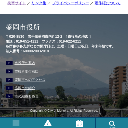
携帯サイト
リンク集
プライバシーポリシー
著作権について
盛岡市役所
〒020-8530 岩手県盛岡市内丸12-2 [
市役所の地図
］
電話：019-651-4111 ファクス：019-622-6211
各庁舎や各支所などの閉庁日は、土曜・日曜日と祝日、年末年始です。
法人番号：6000020032018
市役所の案内
市役所受付窓口
盛岡市へのアクセス
盛岡市の紹介
市の組織と職員
Copyright © City of Morioka, All Rights Reserved.