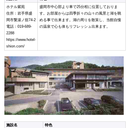
ホテル紫苑
盛岡市中心部より車で25分程に位置しておりま
住所：岩手県盛
す。お部屋からは四季折々の山々の風景と湖を眺
岡市繋湯ノ舘74-2
める事で出来ます。湖の周りを散策し、当館自慢
電話：019-689-
の温泉で心も体もリフレッシュ出来ます。
2288
https://www.hotel-
shion.com/
施設名
特色