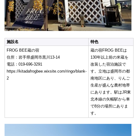
施設名
特色
FROG BEE蔵の宿
蔵の宿FROG BEEは
住所：岩手県盛岡市黒川13-14
130年以上前の米蔵を
電話：019-696-3291
改装した宿泊施設で
https://kitadafrogbee.wixsite.com/ringo/blank-
す。立地は盛岡市の都
2
南地区にあり、りんご
生産が盛んな農村地帯
にあります。駅はJR東
北本線の矢幅駅から車
で8分の場所にありま
す。