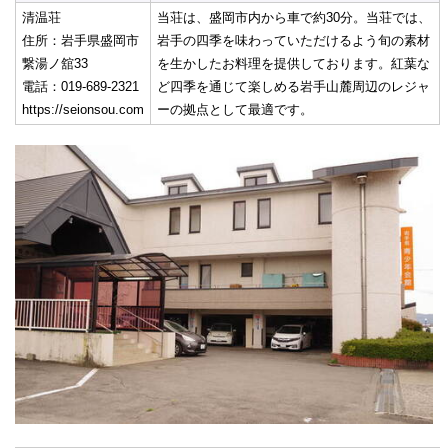
清温荘
当荘は、盛岡市内から車で約30分。当荘では、
住所：岩手県盛岡市
岩手の四季を味わっていただけるよう旬の素材
繋湯ノ舘33
を生かしたお料理を提供しております。紅葉な
電話：019-689-2321
ど四季を通じて楽しめる岩手山麓周辺のレジャ
https://seionsou.com
ーの拠点として最適です。