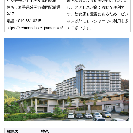
リッチモンドホテル盛岡駅前
盛岡駅東口より徒歩3分ほどに位置
住所：岩手県盛岡市盛岡駅前通
し、アクセスが良く移動が便利で
9-17
す。飲食店も豊富にあるため、ビジ
電話：019-681-8215
ネス以外にもレジャーでの利用も多
https://richmondhotel.jp/morioka/
くございます。
施設名
特色