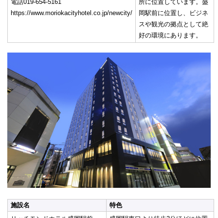
電話019-654-5161
所に位置しています。盛
https://www.moriokacityhotel.co.jp/newcity/
岡駅前に位置し、ビジネ
スや観光の拠点として絶
好の環境にあります。
施設名
特色