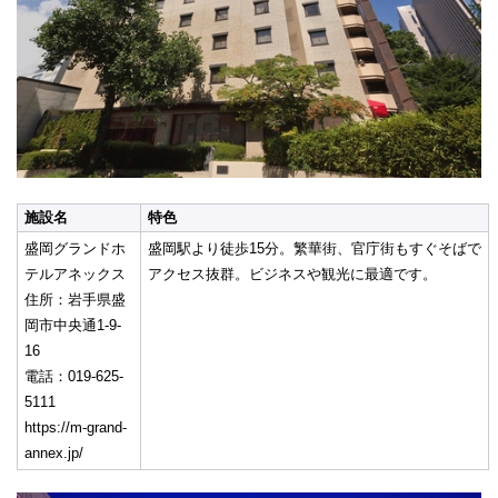
施設名
特色
盛岡グランドホ
盛岡駅より徒歩15分。繁華街、官庁街もすぐそばで
テルアネックス
アクセス抜群。ビジネスや観光に最適です。
住所：岩手県盛
岡市中央通1-9-
16
電話：019-625-
5111
https://m-grand-
annex.jp/