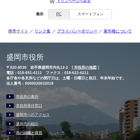
トップページへ戻る
表示
PC
スマートフォン
携帯サイト
リンク集
プライバシーポリシー
著作権について
盛岡市役所
〒020-8530 岩手県盛岡市内丸12-2 [
市役所の地図
］
電話：019-651-4111 ファクス：019-622-6211
各庁舎や各支所などの閉庁日は、土曜・日曜日と祝日、年末年始です。
法人番号：6000020032018
市役所の案内
市役所受付窓口
盛岡市へのアクセス
盛岡市の紹介
市の組織と職員