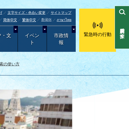
げ
文字サイズ・色合い変更
サイトマップ
한국어
ภาษาไทย
简体中文
繁体中文
目的別で探す
緊急時の行動
ツ・文
イベン
市政情
ト
報
索の使い方