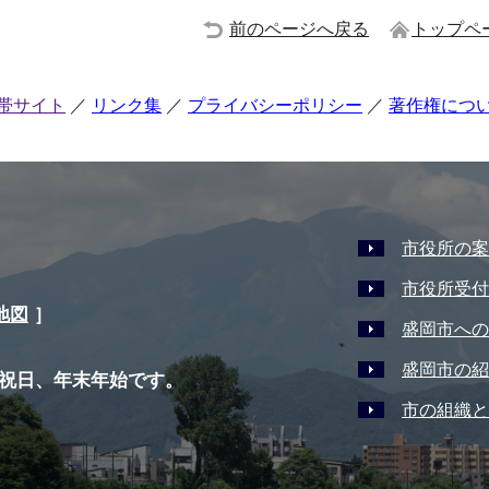
前のページへ戻る
トップペ
帯サイト
リンク集
プライバシーポリシー
著作権につ
市役所の案
市役所受付
地図
］
盛岡市への
盛岡市の紹
祝日、年末年始です。
市の組織と