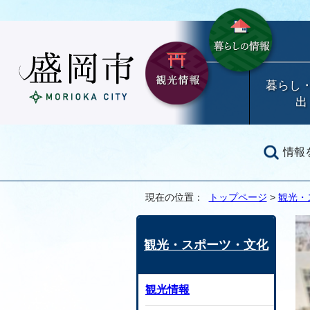
暮らし
出
情報
現在の位置：
トップページ
>
観光・
観光・スポーツ・文化
観光情報