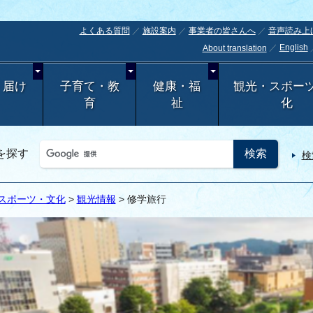
よくある質問
施設案内
事業者の皆さんへ
音声読み上
English
About translation
・届け
子育て・教
健康・福
観光・スポー
育
祉
化
を探す
検
スポーツ・文化
>
観光情報
> 修学旅行