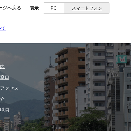
ージへ戻る
表示
PC
スマートフォン
いて
内
窓口
アクセス
介
職員