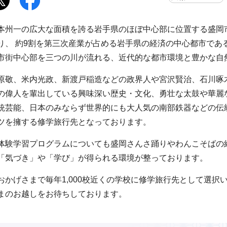
本州一の広大な面積を誇る岩手県のほぼ中心部に位置する盛岡
り、 約9割を第三次産業が占める岩手県の経済の中心都市であ
市街中心部を三つの川が流れる、近代的な都市環境と豊かな自
原敬、米内光政、新渡戸稲造などの政界人や宮沢賢治、石川啄
の偉人を輩出している興味深い歴史・文化、勇壮な太鼓や華麗
統芸能、日本のみならず世界的にも大人気の南部鉄器などの伝
ツを擁する修学旅行先となっております。
体験学習プログラムについても盛岡さんさ踊りやわんこそばの
「気づき」や「学び」が得られる環境が整っております。
おかげさまで毎年1,000校近くの学校に修学旅行先として選択
まのお越しをお待ちしております。