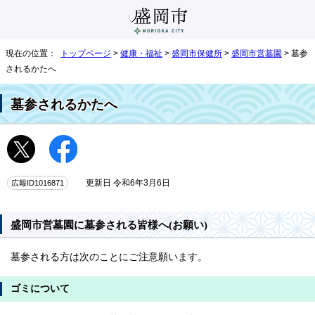
現在の位置：
トップページ
>
健康・福祉
>
盛岡市保健所
>
盛岡市営墓園
> 墓参
されるかたへ
墓参されるかたへ
広報ID1016871
更新日 令和6年3月6日
盛岡市営墓園に墓参される皆様へ(お願い)
墓参される方は次のことにご注意願います。
ゴミについて