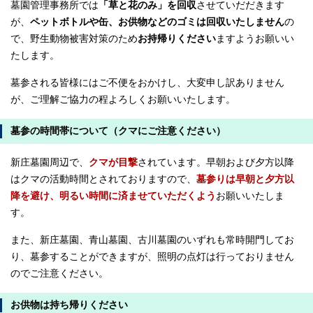
墓園管理事務所では
「草と花のみ」を回収
させていだだきます
が、
ペットボトルや缶、お供物などのゴミは回収いたしません
の
で、野生動物被害対策のため
お持帰りください
ますようお願いい
たします。
墓参される皆様にはご不便をおかけし、大変申し訳ありません
が、ご理解ご協力の程よろしくお願いいたします。
墓参の時間帯について（クマにご注意ください）
新庄墓園周辺で、
クマが目撃
されています。早朝および夕方以降
はクマの活動時間とされておりますので、
墓参りは早朝と夕方以
降を避け、明るい時間に済ませていただくよう
お願いいたしま
す。
また、新庄墓園、青山墓園、古川墓園のいずれも常時開門してお
り、墓参することができますが、照明の点灯は行っておりません
のでご注意ください。
お供物は持ち帰りください