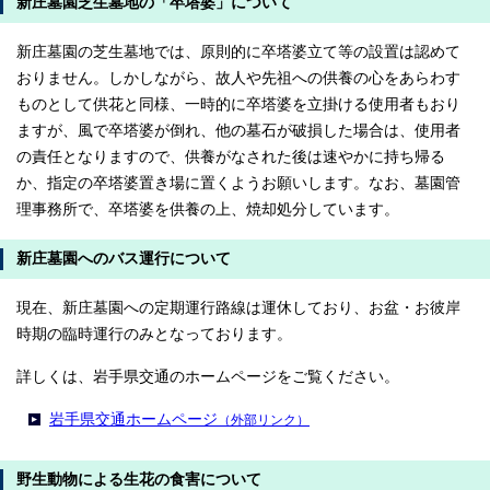
新庄墓園芝生墓地の「卒塔婆」について
新庄墓園の芝生墓地では、原則的に卒塔婆立て等の設置は認めて
おりません。しかしながら、故人や先祖への供養の心をあらわす
ものとして供花と同様、一時的に卒塔婆を立掛ける使用者もおり
ますが、風で卒塔婆が倒れ、他の墓石が破損した場合は、使用者
の責任となりますので、供養がなされた後は速やかに持ち帰る
か、指定の卒塔婆置き場に置くようお願いします。なお、墓園管
理事務所で、卒塔婆を供養の上、焼却処分しています。
新庄墓園へのバス運行について
現在、新庄墓園への定期運行路線は運休しており、お盆・お彼岸
時期の臨時運行のみとなっております。
詳しくは、岩手県交通のホームページをご覧ください。
岩手県交通ホームページ
（外部リンク）
野生動物による生花の食害について