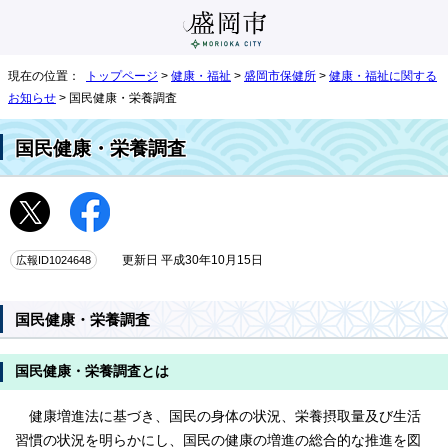
現在の位置：
トップページ
>
健康・福祉
>
盛岡市保健所
>
健康・福祉に関する
お知らせ
> 国民健康・栄養調査
国民健康・栄養調査
広報ID1024648
更新日 平成30年10月15日
国民健康・栄養調査
国民健康・栄養調査とは
健康増進法に基づき、国民の身体の状況、栄養摂取量及び生活
習慣の状況を明らかにし、国民の健康の増進の総合的な推進を図