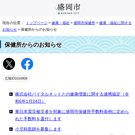
現在の位置：
トップページ
>
健康・福祉
>
盛岡市保健所
>
健康・福祉に関する
お知らせ
> 保健所からのお知らせ
保健所からのお知らせ
広報ID1016909
株式会社バイタルネットとの健康増進に関する連携協定（令
和6年1月24日）
東日本震災被災者を対象に盛岡市保健所手数料条例に定めら
れた手数料を還付します
小児科医師を募集します